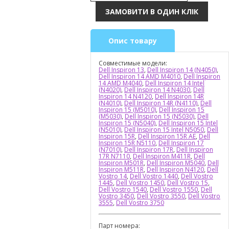
Опис товару
Совместимые модели:
Dell Inspiron 13
,
Dell Inspiron 14 (N4050)
,
Dell Inspiron 14 AMD M4010
,
Dell Inspiron
14 AMD M4040
,
Dell Inspiron 14 Intel
(N4020)
,
Dell Inspiron 14 N4030
,
Dell
Inspiron 14 N4120
,
Dell Inspiron 14R
(N4010)
,
Dell Inspiron 14R (N4110)
,
Dell
Inspiron 15 (M5010)
,
Dell Inspiron 15
(M5030)
,
Dell Inspiron 15 (N5030)
,
Dell
Inspiron 15 (N5040)
,
Dell Inspiron 15 Intel
(N5010)
,
Dell Inspiron 15 Intel N5050
,
Dell
Inspiron 15R
,
Dell Inspiron 15R AE
,
Dell
Inspiron 15R N5110
,
Dell Inspiron 17
(N7010)
,
Dell Inspiron 17R
,
Dell Inspiron
17R N7110
,
Dell Inspiron M411R
,
Dell
Inspiron M501R
,
Dell Inspiron M5040
,
Dell
Inspiron M511R
,
Dell Inspiron N4120
,
Dell
Vostro 14
,
Dell Vostro 1440
,
Dell Vostro
1445
,
Dell Vostro 1450
,
Dell Vostro 15
,
Dell Vostro 1540
,
Dell Vostro 1550
,
Dell
Vostro 3450
,
Dell Vostro 3550
,
Dell Vostro
3555
,
Dell Vostro 3750
Парт номера: