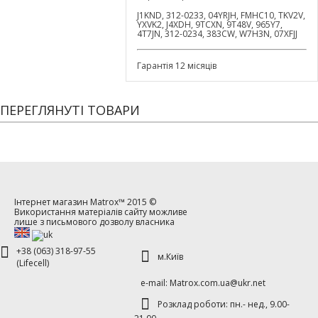
J1KND, 312-0233, 04YRJH, FMHC10, TKV2V,
YXVK2, J4XDH, 9TCXN, 9T48V, 965Y7,
4T7JN, 312-0234, 383CW, W7H3N, 07XFJJ
Гарантія 12 місяців
ПЕРЕГЛЯНУТІ ТОВАРИ
Інтернет магазин
Matrox™
2015 ©
Використання матеріалів сайту можливе
лише з письмового дозволу власника
+38 (063) 318-97-55
м.Київ
(Lifecell)
е-mаil: Matrox.com.ua@ukr.net
Розклад роботи: пн.- нед., 9.00-