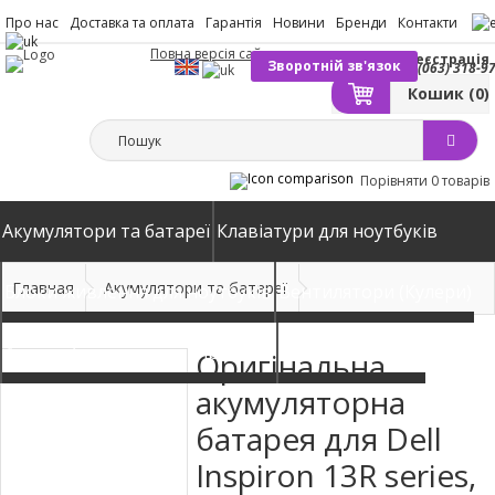
Про нас
Доставка та оплата
Гарантія
Новини
Бренди
Контакти
Повна версія сайту
Вхід
Реєстрація
Зворотній зв'язок
(063) 318-9
Кошик
(0)
Порівняти
0 товарів
Акумулятори та батареї
Клавіатури для ноутбуків
Главная
Акумулятори та батареї
Блоки живлення для ноутбуків
Вентилятори (Кулери)
Автомобільні зарядні пристрої
Матриці екрани
Оригінальна
акумуляторна
батарея для Dell
Inspiron 13R series,