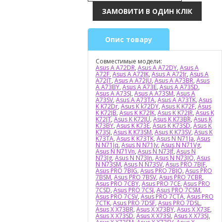
Опис товару
Совместимые модели:
Asus A A72DR
,
Asus A A72DY
,
Asus A
A72F
,
Asus A A72JK
,
Asus A A72Jr
,
Asus A
A72JT
,
Asus A A72JU
,
Asus A A73BR
,
Asus
A A73BY
,
Asus A A73E
,
Asus A A73SD
,
Asus A A73SJ
,
Asus A A73SM
,
Asus A
A73SV
,
Asus A A73TA
,
Asus A A73TK
,
Asus
K K72Dr
,
Asus K k72DY
,
Asus K K72F
,
Asus
K K72JB
,
Asus K K72JK
,
Asus K K72JR
,
Asus K
K72JT
,
Asus K K72JU
,
Asus K K73BR
,
Asus K
K73BY
,
Asus K K73E
,
Asus K K73SD
,
Asus K
K73SJ
,
Asus K K73SM
,
Asus K K73SV
,
Asus K
K73TA
,
Asus K K73TK
,
Asus N N71Ja
,
Asus
N N71Jq
,
Asus N N71Jv
,
Asus N N71Vg
,
Asus N N71Vn
,
Asus N N73Jf
,
Asus N
N73Jg
,
Asus N N73Jn
,
Asus N N73JQ
,
Asus
N N73SM
,
Asus N N73SV
,
Asus PRO 7BJF
,
Asus PRO 7BJG
,
Asus PRO 7BJQ
,
Asus PRO
7BSM
,
Asus PRO 7BSV
,
Asus PRO 7CBR
,
Asus PRO 7CBY
,
Asus PRO 7CE
,
Asus PRO
7CSD
,
Asus PRO 7CSJ
,
Asus PRO 7CSM
,
Asus PRO 7CSV
,
Asus PRO 7CTA
,
Asus PRO
7CTK
,
Asus PRO 7DSF
,
Asus PRO 7DSL
,
Asus X X73BR
,
Asus X X73BY
,
Asus X X73E
,
Asus X X73SD
,
Asus X X73SI
,
Asus X X73SJ
,