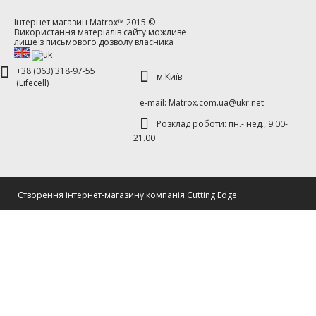
Інтернет магазин
Matrox™
2015 ©
Використання матеріалів сайту можливе
лише з письмового дозволу власника
+38 (063) 318-97-55
м.Київ
(Lifecell)
е-mаil: Matrox.com.ua@ukr.net
Розклад роботи: пн.- нед., 9.00-
21.00
Cтворення інтернет-магазину компанія Cutting Edge