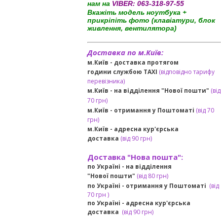
нам на
VIBER:
063-318-97-55
Вкажіть модель ноутбука +
прикріпіть фото (клавіатури, блок
живлення, вентилятора)
Доставка по м.Київ:
м.Київ - доставка протягом
години службою TAXI
(відповідно тарифу
перевізника)
м.Київ - на відділення "Нової пошти"
(від
70 грн)
м.Київ -
отримання у Поштоматі
(від 70
грн)
м.Київ -
адресна кур'єрська
доставка
(
від
90 грн
)
Доставка "Нова пошта":
по Україні -
на відділення
"Нової пошти"
(від 80 грн)
по Україні - отримання у
Поштоматі
(від
7
0 грн
)
по Україні - адресна кур'єрська
доставка
(
від
90 грн)