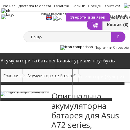
Про нас
Доставка та оплата
Гарантія
Новини
Бренди
Контакти
Повна версія сайту
Вхід
Реєстрація
Зворотній зв'язок
(063) 318-9
Кошик
(0)
Порівняти
0 товарів
Акумулятори та батареї
Клавіатури для ноутбуків
Главная
Акумулятори та батареї
Блоки живлення для ноутбуків
Вентилятори (Кулери)
Автомобільні зарядні пристрої
Матриці екрани
Оригінальна
акумуляторна
батарея для Asus
A72 series,