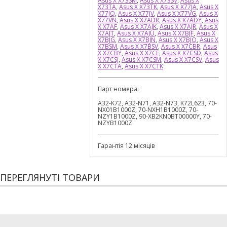
Asus X X73SM
,
Asus X X73SV
,
Asus X
X73TA
,
Asus X X73TK
,
Asus X X77JA
,
Asus X
X77JQ
,
Asus X X77JV
,
Asus X X77VG
,
Asus X
X77VN
,
Asus X X7ADR
,
Asus X X7ADY
,
Asus
X X7AF
,
Asus X X7AJK
,
Asus X X7AJR
,
Asus X
X7AJT
,
Asus X X7AJU
,
Asus X X7BJF
,
Asus X
X7BJG
,
Asus X X7BJN
,
Asus X X7BJQ
,
Asus X
X7BSM
,
Asus X X7BSV
,
Asus X X7CBR
,
Asus
X X7CBY
,
Asus X X7CE
,
Asus X X7CSD
,
Asus
X X7CSJ
,
Asus X X7CSM
,
Asus X X7CSV
,
Asus
X X7CTA
,
Asus X X7CTK
Парт номера:
A32-K72, A32-N71, A32-N73, K72L623, 70-
NX01B1000Z, 70-NXH1B1000Z, 70-
NZY1B1000Z, 90-XB2KN0BT00000Y, 70-
NZYB1000Z
Гарантія 12 місяців
ПЕРЕГЛЯНУТІ ТОВАРИ