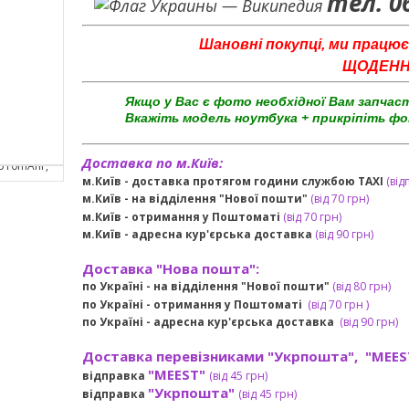
тел. 0
Шановні покупці, ми працює
ЩОДЕННО 
Якщо у Вас є фото необхідної Вам запчас
Вкажіть модель ноутбука + прикріпіть фо
Доставка по м.Київ:
м.Київ - доставка протягом години службою TAXI
(від
м.Київ - на відділення "Нової пошти"
(від 70 грн)
м.Київ -
отримання у Поштоматі
(від 70 грн)
м.Київ -
адресна кур'єрська доставка
(
від
90 грн
)
Доставка "Нова пошта":
по Україні -
на відділення "Нової пошти"
(від 80 грн)
по Україні - отримання у
Поштоматі
(від 7
0 грн
)
по Україні - адресна кур'єрська доставка
(
від
90 грн)
Доставка перевізниками "Укрпошта", "MEES
"MEEST"
відправка
(від 45 грн
)
"Укрпошта"
відправка
(від 45 грн
)