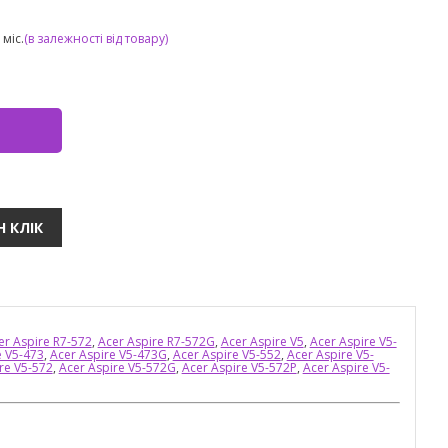
міс.
(в залежності від товару)
er Aspire R7-572
,
Acer Aspire R7-572G
,
Acer Aspire V5
,
Acer Aspire V5-
e V5-473
,
Acer Aspire V5-473G
,
Acer Aspire V5-552
,
Acer Aspire V5-
re V5-572
,
Acer Aspire V5-572G
,
Acer Aspire V5-572P
,
Acer Aspire V5-