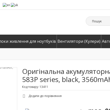
локи живлення для ноутбуків
Вентилятори (Кулери)
Авт
Оригінальна акумуляторна
583P series, black, 3560mAh
Код товару: 13411
Додати до порівняння