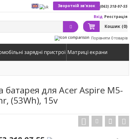
Зворотній зв'язок
(063) 318-97-55
Вхід
Реєстрація
Кошик
(0)
Порівняти
0 товарів
омобільні зарядні пристрої
Матриці екрани
 батарея для Acer Aspire M5-
r, (53Wh), 15v