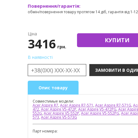
Повернення/гарантія:
обмін/повернення товару протягом 14 діб, гарантія від 1-12 
Ціна
3416
КУПИТИ
грн.
В наявності
Опис товару
Совместимые модели:
Acer Aspire R7
,
Acer Aspire R7-571
,
Acer Aspire R7-571G
,
Ac
472
,
Acer Aspire V5-472P
,
Acer Aspire V5-472PG
,
Acer Aspir
552G
,
Acer Aspire V5-552P
,
Acer Aspire V5-552PG
,
Acer Aspi
573
,
Acer Aspire V5-573G
Парт номера: