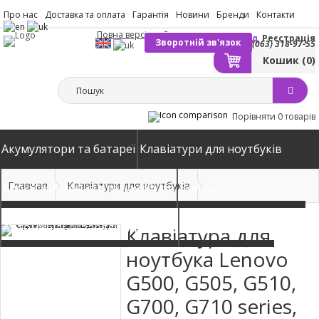
Про нас
Доставка та оплата
Гарантія
Новини
Бренди
Контакти
Повна версія сайту
Вхід
Реєстрація
Зворотній зв'язок
(063) 318-97-55
Кошик
(0)
Порівняти
0 товарів
Акумулятори та батареї
Клавіатури для ноутбуків
Главная
Клавіатури для ноутбуків
Блоки живлення для ноутбуків
Вентилятори (Кулери)
Автомобільні зарядні пристрої
Матриці екрани
Клавіатура для
ноутбука Lenovo
G500, G505, G510,
G700, G710 series,