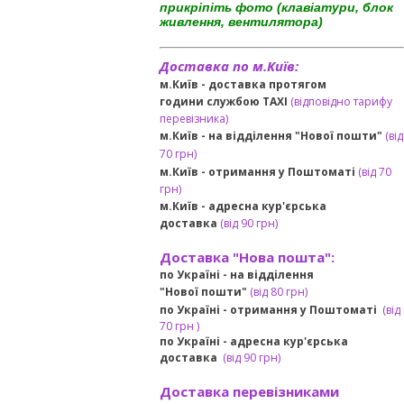
прикріпіть фото (клавіатури, блок
живлення, вентилятора)
Доставка по м.Київ:
м.Київ - доставка протягом
години службою TAXI
(відповідно тарифу
перевізника)
м.Київ - на відділення "Нової пошти"
(від
70 грн)
м.Київ -
отримання у Поштоматі
(від 70
грн)
м.Київ -
адресна кур'єрська
доставка
(
від
90 грн
)
Доставка "Нова пошта":
по Україні -
на відділення
"Нової пошти"
(від 80 грн)
по Україні - отримання у
Поштоматі
(від
7
0 грн
)
по Україні - адресна кур'єрська
доставка
(
від
90 грн)
Доставка перевізниками