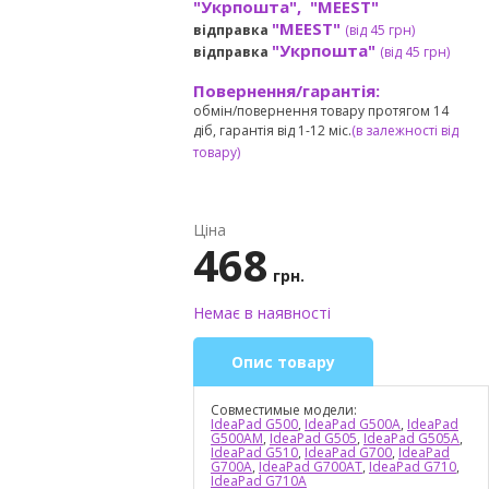
"Укрпошта", "MEEST"
"MEEST"
відправка
(від 45 грн
)
"Укрпошта"
відправка
(від 45 грн
)
Повернення/гарантія:
обмін/повернення товару протягом 14
діб, гарантія від 1-12 міс.
(в залежності від
товару)
Ціна
468
грн.
Немає в наявності
Опис товару
Совместимые модели:
IdeaPad G500
,
IdeaPad G500A
,
IdeaPad
G500AM
,
IdeaPad G505
,
IdeaPad G505A
,
IdeaPad G510
,
IdeaPad G700
,
IdeaPad
G700A
,
IdeaPad G700AT
,
IdeaPad G710
,
IdeaPad G710A