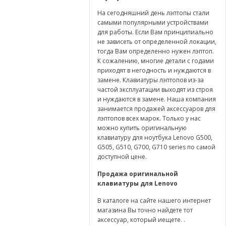
На сегодняшний день лэптопы стали
самыми популярными устройствами
для работы. Если Вам принципиально
не зависеть от определенной локации,
тогда Вам определенно нужен лэптоп.
К сожалению, многие детали с годами
приходят в негодность и нуждаются в
замене. Клавиатуры лэптопов из-за
частой эксплуатации выходят из строя
и нуждаются в замене. Наша компания
занимается продажей аксессуаров для
лэптопов всех марок. Только у нас
можно купить оригинальную
клавиатуру для ноутбука Lenovo G500,
G505, G510, G700, G710 series по самой
доступной цене.
Продажа оригинальной
клавиатуры для
Lenovo
В каталоге на сайте нашего интернет
магазина Вы точно найдете тот
аксессуар, который иещете. .