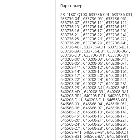
Парт номера:
2B-41801Q100, 633736-001, 633736-031,
633736-041, 633736-051, 633736-061,
633736-071, 633736-111, 633736-121,
633736-131, 633736-141, 633736-151,
633736-161, 633736-171, 633736-201,
633736-211, 633736-221, 633736-241,
633736-251, 633736-261, 633736-271,
633736-281, 633736-291, 633736-A41,
633736-AB1, 633736-AD1, 633736-B31,
633736-BA1, 633736-BB1, 633736-BG1,
633736-DB1, 633736-DH1, 633736-DJ1,
640208-001, 640208-031, 640208-041,
640208-051, 640208-061, 640208-071,
640208-111, 640208-121, 640208-131,
640208-141, 640208-151, 640208-161,
640208-171, 640208-201, 640208-211,
640208-221, 640208-241, 640208-251,
640208-261, 640208-271, 640208-281,
640208-291, 640208-A41, 640208-AB1,
640208-AD1, 640208-B31, 640208-BA1,
640208-BB1, 640208-BG1, 640208-DB1,
640208-DH1, 640208-DJ1, 646568-001,
646568-031, 646568-041, 646568-051,
646568-061, 646568-071, 646568-111,
646568-121, 646568-131, 646568-141,
646568-151, 646568-161, 646568-171,
646568-201, 646568-211, 646568-221,
646568-241, 646568-251, 646568-261,
646568-271, 646568-281, 646568-291,
646568-A41, 646568-AB1, 646568-AD1,
646568-B31, 646568-BA1, 646568-BB1,