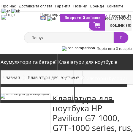
Про нас
Доставка та оплата
Гарантія
Новини
Бренди
Контакти
Повна версія сайту
Вхід
Реєстрація
Зворотній зв'язок
(063) 318-97-55
Кошик
(0)
Порівняти
0 товарів
Акумулятори та батареї
Клавіатури для ноутбуків
Главная
Клавіатури для ноутбуків
Блоки живлення для ноутбуків
Вентилятори (Кулери)
Автомобільні зарядні пристрої
Матриці екрани
Клавіатура для
ноутбука HP
Pavilion G7-1000,
G7T-1000 series, rus,