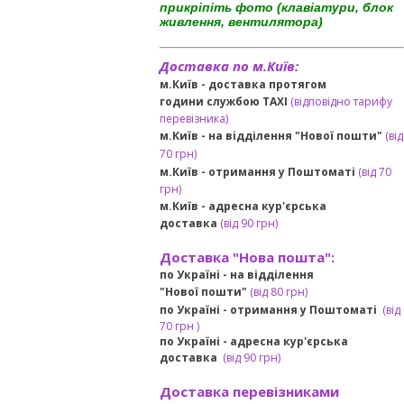
прикріпіть фото (клавіатури, блок
живлення, вентилятора)
Доставка по м.Київ:
м.Київ - доставка протягом
години службою TAXI
(відповідно тарифу
перевізника)
м.Київ - на відділення "Нової пошти"
(від
70 грн)
м.Київ -
отримання у Поштоматі
(від 70
грн)
м.Київ -
адресна кур'єрська
доставка
(
від
90 грн
)
Доставка "Нова пошта":
по Україні -
на відділення
"Нової пошти"
(від 80 грн)
по Україні - отримання у
Поштоматі
(від
7
0 грн
)
по Україні - адресна кур'єрська
доставка
(
від
90 грн)
Доставка перевізниками