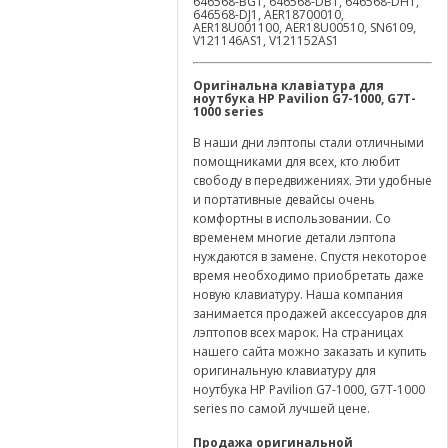
646568-BG1, 646568-DB1, 646568-DH1,
646568-DJ1, AER18700010,
AER18U001100, AER18U00510, SN6109,
V121146AS1, V121152AS1
Оригінальна клавіатура для
ноутбука HP
Pavilion G7-1000, G7T-
1000 series
В наши дни лэптопы стали отличными
помощниками для всех, кто любит
свободу в передвижениях. Эти удобные
и портативные девайсы очень
комфортны в использовании. Со
временем многие детали лэптопа
нуждаются в замене. Спустя некоторое
время необходимо приобретать даже
новую клавиатуру. Наша компания
занимается продажей аксессуаров для
лэптопов всех марок. На страницах
нашего сайта можно заказать и купить
оригинальную клавиатуру для
ноутбука HP Pavilion G7-1000, G7T-1000
series по самой лучшей цене.
Продажа оригинальной