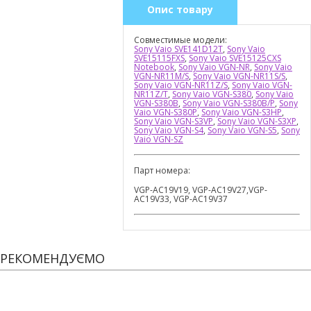
Опис товару
Совместимые модели:
Sony Vaio SVE141D12T
,
Sony Vaio
SVE15115FXS
,
Sony Vaio SVE15125CXS
Notebook
,
Sony Vaio VGN-NR
,
Sony Vaio
VGN-NR11M/S
,
Sony Vaio VGN-NR11S/S
,
Sony Vaio VGN-NR11Z/S
,
Sony Vaio VGN-
NR11Z/T
,
Sony Vaio VGN-S380
,
Sony Vaio
VGN-S380B
,
Sony Vaio VGN-S380B/P
,
Sony
Vaio VGN-S380P
,
Sony Vaio VGN-S3HP
,
Sony Vaio VGN-S3VP
,
Sony Vaio VGN-S3XP
,
Sony Vaio VGN-S4
,
Sony Vaio VGN-S5
,
Sony
Vaio VGN-SZ
Парт номера:
VGP-AC19V19, VGP-AC19V27,VGP-
AC19V33, VGP-AC19V37
РЕКОМЕНДУЄМО