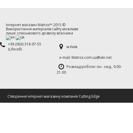
Інтернет магазин
Matrox™
2015 ©
Використання матеріалів сайту можливе
лише з письмового дозволу власника
+38 (063) 318-97-55
м.Київ
(Lifecell)
е-mаil: Matrox.com.ua@ukr.net
Розклад роботи: пн.- нед., 9.00-
21.00
Cтворення інтернет-магазину компанія Cutting Edge