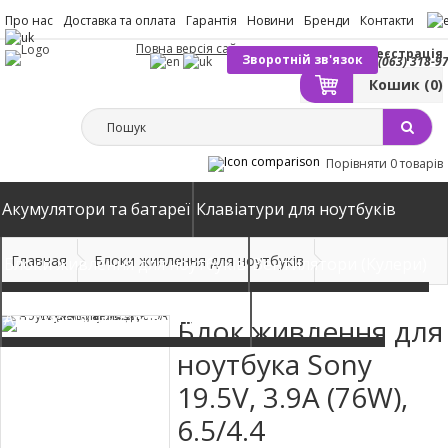
Про нас
Доставка та оплата
Гарантія
Новини
Бренди
Контакти
Повна версія сайту
Вхід
Реєстрація
Зворотній зв'язок
(063) 318-9
Кошик
(0)
Порівняти
0 товарів
Акумулятори та батареї
Клавіатури для ноутбуків
Главная
Блоки живлення для ноутбуків
Блоки живлення для ноутбуків
Вентилятори (Кулери)
Автомобільні зарядні пристрої
Матриці екрани
Блок живлення для
ноутбука Sony
19.5V, 3.9A (76W),
6.5/4.4