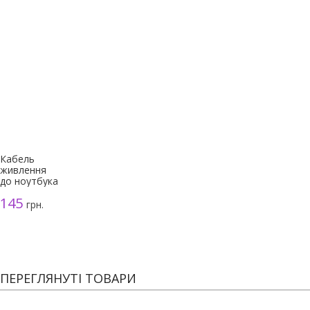
Кабель
живлення
до ноутбука
3-
145
контактний
грн.
(мікімаус),
чорний
ПЕРЕГЛЯНУТІ ТОВАРИ