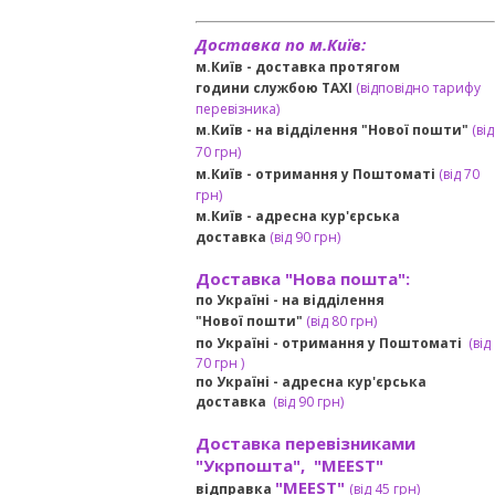
Доставка по м.Київ:
м.Київ - доставка протягом
години службою TAXI
(відповідно тарифу
перевізника)
м.Київ - на відділення "Нової пошти"
(від
70 грн)
м.Київ -
отримання у Поштоматі
(від 70
грн)
м.Київ -
адресна кур'єрська
доставка
(
від
90 грн
)
Доставка "Нова пошта":
по Україні -
на відділення
"Нової пошти"
(від 80 грн)
по Україні - отримання у
Поштоматі
(від
7
0 грн
)
по Україні - адресна кур'єрська
доставка
(
від
90 грн)
Доставка перевізниками
"Укрпошта", "MEEST"
"MEEST"
відправка
(від 45 грн
)