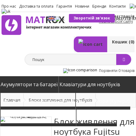
Про нас
Доставка та оплата
Гарантія
Новини
Бренди
Контакти
Вхід
Реєстрація
Зворотній зв'язок
(063) 318-9
Повна версія сайту
Кошик
(0)
Порівняти
0 товарів
Акумулятори та батареї
Клавіатури для ноутбуків
Главная
Блоки живлення для ноутбуків
Блоки живлення для ноутбуків
Вентилятори (Кулери)
Автомобільні зарядні пристрої
Матриці екрани
Блок живлення для
ноутбука Fujitsu