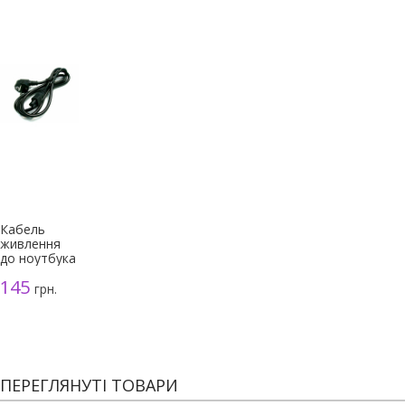
Кабель
живлення
до ноутбука
3-
145
контактний
грн.
(мікімаус),
чорний
ПЕРЕГЛЯНУТІ ТОВАРИ