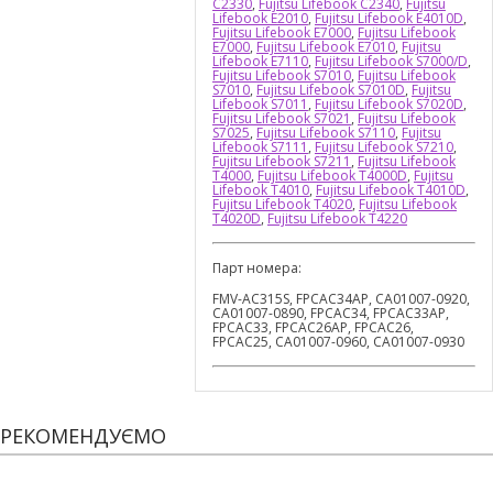
C2330
,
Fujitsu Lifebook C2340
,
Fujitsu
Lifebook E2010
,
Fujitsu Lifebook E4010D
,
Fujitsu Lifebook E7000
,
Fujitsu Lifebook
E7000
,
Fujitsu Lifebook E7010
,
Fujitsu
Lifebook E7110
,
Fujitsu Lifebook S7000/D
,
Fujitsu Lifebook S7010
,
Fujitsu Lifebook
S7010
,
Fujitsu Lifebook S7010D
,
Fujitsu
Lifebook S7011
,
Fujitsu Lifebook S7020D
,
Fujitsu Lifebook S7021
,
Fujitsu Lifebook
S7025
,
Fujitsu Lifebook S7110
,
Fujitsu
Lifebook S7111
,
Fujitsu Lifebook S7210
,
Fujitsu Lifebook S7211
,
Fujitsu Lifebook
T4000
,
Fujitsu Lifebook T4000D
,
Fujitsu
Lifebook T4010
,
Fujitsu Lifebook T4010D
,
Fujitsu Lifebook T4020
,
Fujitsu Lifebook
T4020D
,
Fujitsu Lifebook T4220
Парт номера:
FMV-AC315S, FPCAC34AP, CA01007-0920,
CA01007-0890, FPCAC34, FPCAC33AP,
FPCAC33, FPCAC26AP, FPCAC26,
FPCAC25, CA01007-0960, CA01007-0930
РЕКОМЕНДУЄМО