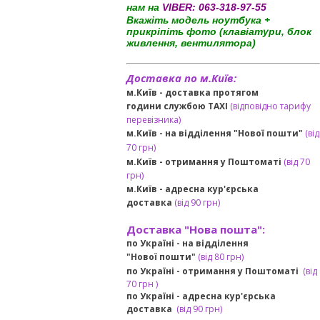
нам на
VIBER:
063-318-97-55
Вкажіть модель ноутбука +
прикріпіть фото (клавіатури, блок
живлення, вентилятора)
Доставка по м.Київ:
м.Київ - доставка протягом
години службою TAXI
(відповідно тарифу
перевізника)
м.Київ - на відділення "Нової пошти"
(від
70 грн)
м.Київ -
отримання у Поштоматі
(від 70
грн)
м.Київ -
адресна кур'єрська
доставка
(
від
90 грн
)
Доставка "Нова пошта":
по Україні -
на відділення
"Нової пошти"
(від 80 грн)
по Україні - отримання у
Поштоматі
(від
7
0 грн
)
по Україні - адресна кур'єрська
доставка
(
від
90 грн)