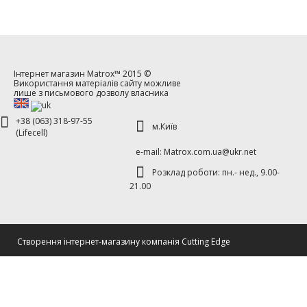
Інтернет магазин
Matrox™
2015 ©
Використання матеріалів сайту можливе
лише з письмового дозволу власника
+38 (063) 318-97-55
м.Київ
(Lifecell)
е-mаil: Matrox.com.ua@ukr.net
Розклад роботи: пн.- нед., 9.00-
21.00
Cтворення інтернет-магазину компанія Cutting Edge