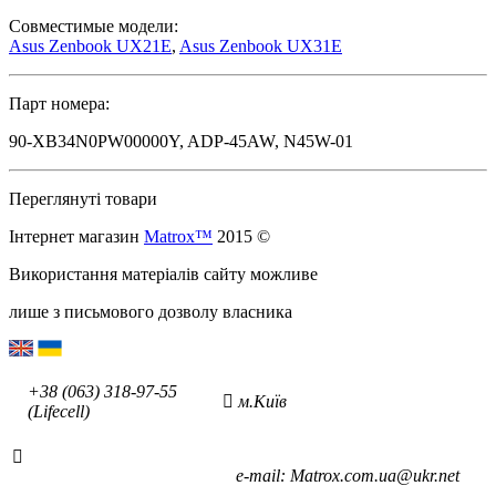
Совместимые модели:
Asus Zenbook UX21E
,
Asus Zenbook UX31E
Парт номера:
90-XB34N0PW00000Y, ADP-45AW, N45W-01
Переглянуті товари
Інтернет магазин
Matrox™
2015 ©
Використання матеріалів сайту можливе
лише з письмового дозволу власника
+38 (063) 318-97-55
м.Київ
(Lifecell)
е-mаil: Matrox.com.ua@ukr.net