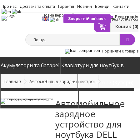
Про нас
Доставка та оплата
Гарантія
Новини
Бренди
Контакти
Повна версія сайту
Вхід
Реєстрація
Зворотній зв'язок
(063) 318-97-55
Кошик
(0)
Порівняти
0 товарів
Акумулятори та батареї
Клавіатури для ноутбуків
Главная
Автомобільні зарядні пристрої
Блоки живлення для ноутбуків
Вентилятори (Кулери)
Автомобільні зарядні пристрої
Матриці екрани
Автомобильное
зарядное
устройство для
ноутбука DELL