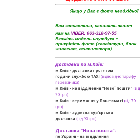
Якщо у Вас є фото необхідної
Вам запчастини, напишіть запит
нам на
VIBER:
063-318-97-55
Вкажіть модель ноутбука +
прикріпіть фото (клавіатури, блок
живлення, вентилятора)
Доставка по м.Київ:
м.Київ - доставка протягом
години службою TAXI
(відповідно тарифу
перевізника)
м.Київ - на відділення "Нової пошти"
(від
70 грн)
м.Київ -
отримання у Поштоматі
(від 70
грн)
м.Київ -
адресна кур'єрська
доставка
(
від
90 грн
)
Доставка "Нова пошта":
по Україні -
на відділення