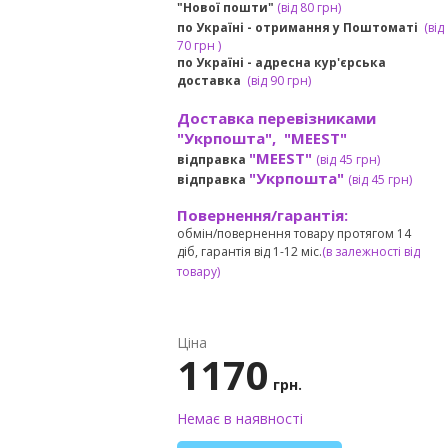
"Нової пошти"
(від 80 грн)
по Україні - отримання у
Поштоматі
(від
7
0 грн
)
по Україні - адресна кур'єрська
доставка
(
від
90 грн)
Доставка перевізниками
"Укрпошта", "MEEST"
"MEEST"
відправка
(від 45 грн
)
"Укрпошта"
відправка
(від 45 грн
)
Повернення/гарантія:
обмін/повернення товару протягом 14
діб, гарантія від 1-12 міс.
(в залежності від
товару)
Ціна
1170
грн.
Немає в наявності