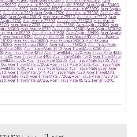
er Aspire 5745G
,
Acer Aspire 5745PG
,
Acer Aspire 5820TG
,
Acer
ire 5920G
,
Acer Aspire 5930G
,
Acer Aspire 5935G
,
Acer Aspire 5940G
,
cer Aspire 6930
,
Acer Aspire 6930G
,
Acer Aspire 6930ZG
,
Acer Aspire
0
,
Acer Aspire 7230
,
Acer Aspire 7520
,
Acer Aspire 7520G
,
Acer Aspire
540G
,
Acer Aspire 7551G
,
Acer Aspire 7552G
,
Acer Aspire 7720
,
Acer
 Aspire 7730
,
Acer Aspire 7730G
,
Acer Aspire 7730ZG
,
Acer Aspire
735ZG
,
Acer Aspire 7738
,
Acer Aspire 7738G
,
Acer Aspire 7740G
,
Acer
pire 8530G
,
Acer Aspire 8730
,
Acer Aspire 8730G
,
Acer Aspire 8730ZG
,
cer Aspire 8920G
,
Acer Aspire 8930G
,
Acer Aspire 8943G
,
Acer Aspire
Z
,
Acer Aspire 9420
,
Acer Aspire 9500
,
Acer Aspire 9510
,
Acer Extensa
a 5610G
,
Acer Extensa 5620G
,
Acer Extensa 5630G
,
Acer Extensa
a 7620G
,
Acer Extensa 7620Z
,
Acer Extensa 7630ZG
,
Acer TravelMate
velMate 2490
,
Acer TravelMate 3240
,
Acer TravelMate 3250
,
Acer
00
,
Acer TravelMate 4210
,
Acer TravelMate 4220
,
Acer TravelMate 4230
,
te 4280
,
Acer TravelMate 4400
,
Acer TravelMate 4670
,
Acer TravelMate
ravelMate 5520
,
Acer TravelMate 5520G
,
Acer TravelMate 5530G
,
Acer
10G
,
Acer TravelMate 5720G
,
Acer TravelMate 5730G
,
Acer TravelMate
ravelMate 6500
,
Acer TravelMate 6592G
,
Acer TravelMate 6593
,
Acer
7510
,
Acer TravelMate 7514
,
Acer TravelMate 7520
,
Acer TravelMate
TravelMate 7720
,
Acer TravelMate 7720G
,
Acer TravelMate 7730
,
Acer
8210
,
Acer TravelMate 8372G
,
Acer TravelMate 8572G
,
Ferrari 5000
,
м.Київ
) 318-97-55 (Lifecell)