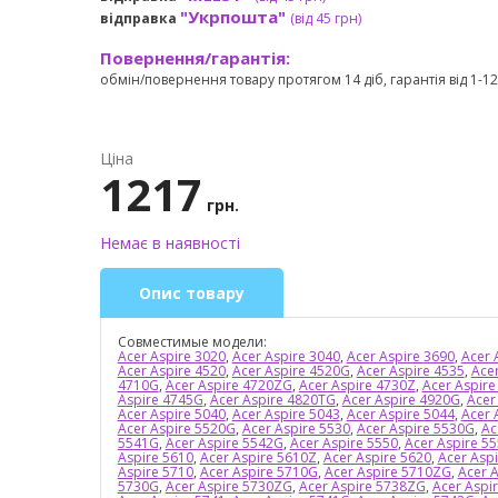
"Укрпошта"
відправка
(від 45 грн
)
Повернення/гарантія:
обмін/повернення товару протягом 14 діб, гарантія від 1-12 
Ціна
1217
грн.
Немає в наявності
Опис товару
Совместимые модели:
Acer Aspire 3020
,
Acer Aspire 3040
,
Acer Aspire 3690
,
Acer 
Acer Aspire 4520
,
Acer Aspire 4520G
,
Acer Aspire 4535
,
Ace
4710G
,
Acer Aspire 4720ZG
,
Acer Aspire 4730Z
,
Acer Aspir
Aspire 4745G
,
Acer Aspire 4820TG
,
Acer Aspire 4920G
,
Acer
Acer Aspire 5040
,
Acer Aspire 5043
,
Acer Aspire 5044
,
Acer 
Acer Aspire 5520G
,
Acer Aspire 5530
,
Acer Aspire 5530G
,
Ac
5541G
,
Acer Aspire 5542G
,
Acer Aspire 5550
,
Acer Aspire 5
Aspire 5610
,
Acer Aspire 5610Z
,
Acer Aspire 5620
,
Acer Asp
Aspire 5710
,
Acer Aspire 5710G
,
Acer Aspire 5710ZG
,
Acer A
5730G
,
Acer Aspire 5730ZG
,
Acer Aspire 5738ZG
,
Acer Aspi