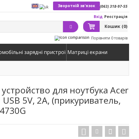
Зворотній зв'язок
(063) 318-97-55
Вхід
Реєстрація
Кошик
(0)
Порівняти
0 товарів
омобільні зарядні пристрої
Матриці екрани
устройство для ноутбука Acer
 2 USB 5V, 2A, (прикуриватель,
 4730G