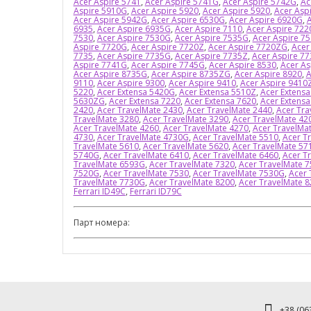
Acer Aspire 5741
,
Acer Aspire 5741G
,
Acer Aspire 5742G
,
Ac
Aspire 5910G
,
Acer Aspire 5920
,
Acer Aspire 5920
,
Acer Asp
Acer Aspire 5942G
,
Acer Aspire 6530G
,
Acer Aspire 6920G
,
A
6935
,
Acer Aspire 6935G
,
Acer Aspire 7110
,
Acer Aspire 722
7530
,
Acer Aspire 7530G
,
Acer Aspire 7535G
,
Acer Aspire 7
Aspire 7720G
,
Acer Aspire 7720Z
,
Acer Aspire 7720ZG
,
Acer
7735
,
Acer Aspire 7735G
,
Acer Aspire 7735Z
,
Acer Aspire 7
Aspire 7741G
,
Acer Aspire 7745G
,
Acer Aspire 8530
,
Acer As
Acer Aspire 8735G
,
Acer Aspire 8735ZG
,
Acer Aspire 8920
,
A
9110
,
Acer Aspire 9300
,
Acer Aspire 9410
,
Acer Aspire 9410
5220
,
Acer Extensa 5420G
,
Acer Extensa 5510Z
,
Acer Extens
5630ZG
,
Acer Extensa 7220
,
Acer Extensa 7620
,
Acer Extens
2420
,
Acer TravelMate 2430
,
Acer TravelMate 2440
,
Acer Tra
TravelMate 3280
,
Acer TravelMate 3290
,
Acer TravelMate 42
Acer TravelMate 4260
,
Acer TravelMate 4270
,
Acer TravelMa
4730
,
Acer TravelMate 4730G
,
Acer TravelMate 5510
,
Acer T
TravelMate 5610
,
Acer TravelMate 5620
,
Acer TravelMate 57
5740G
,
Acer TravelMate 6410
,
Acer TravelMate 6460
,
Acer T
TravelMate 6593G
,
Acer TravelMate 7320
,
Acer TravelMate 
7520G
,
Acer TravelMate 7530
,
Acer TravelMate 7530G
,
Acer 
TravelMate 7730G
,
Acer TravelMate 8200
,
Acer TravelMate 
Ferrari ID49C
,
Ferrari ID79C
Парт номера:
+38 (063