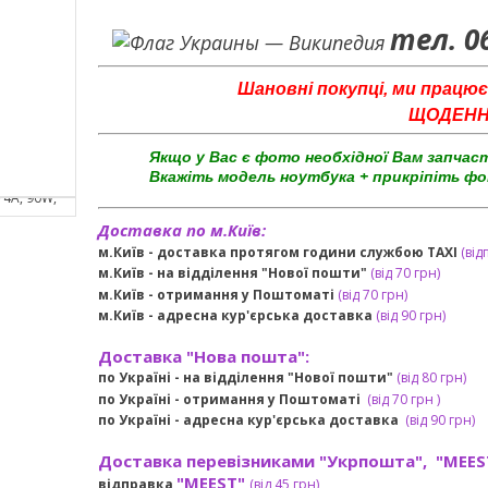
тел. 0
Шановні покупці, ми працює
ЩОДЕННО 
Якщо у Вас є фото необхідної Вам запчас
Вкажіть модель ноутбука + прикріпіть фо
Доставка по м.Київ:
м.Київ - доставка протягом години службою TAXI
(від
м.Київ - на відділення "Нової пошти"
(від 70 грн)
м.Київ -
отримання у Поштоматі
(від 70 грн)
м.Київ -
адресна кур'єрська доставка
(
від
90 грн
)
Доставка "Нова пошта":
по Україні -
на відділення "Нової пошти"
(від 80 грн)
по Україні - отримання у
Поштоматі
(від 7
0 грн
)
по Україні - адресна кур'єрська доставка
(
від
90 грн)
Доставка перевізниками "Укрпошта", "MEES
"MEEST"
відправка
(від 45 грн
)