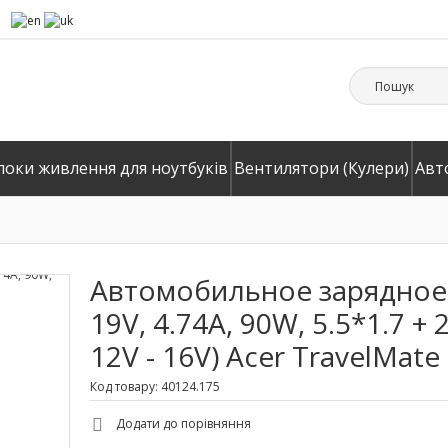
локи живлення для ноутбуків
Вентилятори (Кулери)
Авт
Автомобильное зарядное 
19V, 4.74A, 90W, 5.5*1.7 +
12V - 16V) Acer TravelMate
Код товару: 40124.175
Додати до порівняння