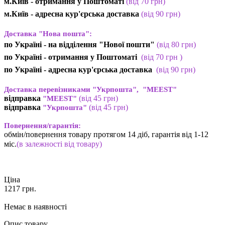
м.Київ -
отримання у Поштоматі
(від 70 грн)
м.Київ -
адресна кур'єрська доставка
(
від
90 грн
)
Доставка "Нова пошта":
по Україні -
на відділення "Нової пошти"
(від 80 грн)
по Україні - отримання у
Поштоматі
(від 7
0 грн
)
по Україні - адресна кур'єрська доставка
(
від
90 грн)
Доставка перевізниками "Укрпошта", "MEEST"
відправка
(від 45 грн
)
"MEEST"
відправка
(від 45 грн
)
"Укрпошта"
Повернення/гарантія:
обмін/повернення товару протягом 14 діб, гарантія від 1-12
міс.
(в залежності від товару)
Ціна
1217
грн.
Немає в наявності
Опис товару