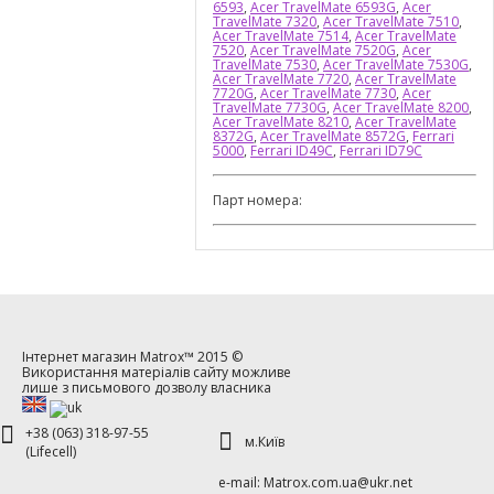
6593
,
Acer TravelMate 6593G
,
Acer
TravelMate 7320
,
Acer TravelMate 7510
,
Acer TravelMate 7514
,
Acer TravelMate
7520
,
Acer TravelMate 7520G
,
Acer
TravelMate 7530
,
Acer TravelMate 7530G
,
Acer TravelMate 7720
,
Acer TravelMate
7720G
,
Acer TravelMate 7730
,
Acer
TravelMate 7730G
,
Acer TravelMate 8200
,
Acer TravelMate 8210
,
Acer TravelMate
8372G
,
Acer TravelMate 8572G
,
Ferrari
5000
,
Ferrari ID49C
,
Ferrari ID79C
Парт номера:
Інтернет магазин
Matrox™
2015 ©
Використання матеріалів сайту можливе
лише з письмового дозволу власника
+38 (063) 318-97-55
м.Київ
(Lifecell)
е-mаil: Matrox.com.ua@ukr.net