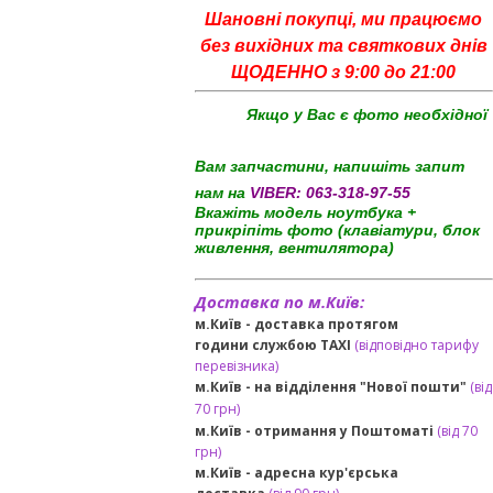
Шановні покупці, ми працюємо
без вихідних та святкових днів
ЩОДЕННО з 9:00 до 21:00
Якщо у Вас є фото необхідної
Вам запчастини, напишіть запит
нам на
VIBER:
063-318-97-55
Вкажіть модель ноутбука +
прикріпіть фото (клавіатури, блок
живлення, вентилятора)
Доставка по м.Київ:
м.Київ - доставка протягом
години службою TAXI
(відповідно тарифу
перевізника)
м.Київ - на відділення "Нової пошти"
(від
70 грн)
м.Київ -
отримання у Поштоматі
(від 70
грн)
м.Київ -
адресна кур'єрська