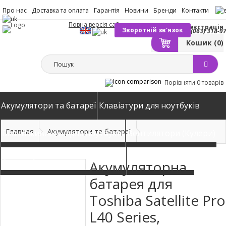
Про нас
Доставка та оплата
Гарантія
Новини
Бренди
Контакти
Повна версія сайту
Вхід
Реєстрація
Зворотній зв'язок
(063) 318-9
Кошик
(0)
Порівняти
0 товарів
Акумулятори та батареї
Клавіатури для ноутбуків
Главная
Акумулятори та батареї
Блоки живлення для ноутбуків
Вентилятори (Кулери)
Автомобільні зарядні пристрої
Матриці екрани
Акумуляторна
батарея для
Toshiba Satellite Pro
L40 Series,