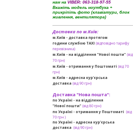
нам на
VIBER:
063-318-97-55
Вкажіть модель ноутбука +
прикріпіть фото (клавіатури, блок
живлення, вентилятора)
Доставка по м.Київ:
м.Київ - доставка протягом
години службою TAXI
(відповідно тарифу
перевізника)
м.Київ - на відділення "Нової пошти"
(від
70 грн)
м.Київ -
отримання у Поштоматі
(від 70
грн)
м.Київ -
адресна кур'єрська
доставка
(
від
90 грн
)
Доставка "Нова пошта":
по Україні -
на відділення
"Нової пошти"
(від 80 грн)
по Україні - отримання у
Поштоматі
(від
7
0 грн
)
по Україні - адресна кур'єрська
доставка
(
від
90 грн)