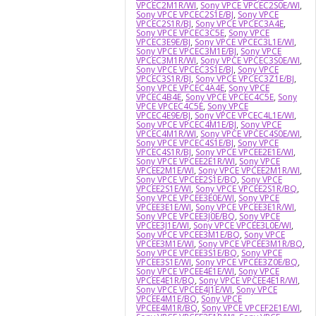
VPCEC2M1R/WI
,
Sony VPCE VPCEC2S0E/WI
,
Sony VPCE VPCEC2S1E/BJ
,
Sony VPCE
VPCEC2S1R/BJ
,
Sony VPCE VPCEC3A4E
,
Sony VPCE VPCEC3C5E
,
Sony VPCE
VPCEC3E9E/BJ
,
Sony VPCE VPCEC3L1E/WI
,
Sony VPCE VPCEC3M1E/BJ
,
Sony VPCE
VPCEC3M1R/WI
,
Sony VPCE VPCEC3S0E/WI
,
Sony VPCE VPCEC3S1E/BJ
,
Sony VPCE
VPCEC3S1R/BJ
,
Sony VPCE VPCEC3Z1E/BJ
,
Sony VPCE VPCEC4A4E
,
Sony VPCE
VPCEC4B4E
,
Sony VPCE VPCEC4C5E
,
Sony
VPCE VPCEC4C5E
,
Sony VPCE
VPCEC4E9E/BJ
,
Sony VPCE VPCEC4L1E/WI
,
Sony VPCE VPCEC4M1E/BJ
,
Sony VPCE
VPCEC4M1R/WI
,
Sony VPCE VPCEC4S0E/WI
,
Sony VPCE VPCEC4S1E/BJ
,
Sony VPCE
VPCEC4S1R/BJ
,
Sony VPCE VPCEE2E1E/WI
,
Sony VPCE VPCEE2E1R/WI
,
Sony VPCE
VPCEE2M1E/WI
,
Sony VPCE VPCEE2M1R/WI
,
Sony VPCE VPCEE2S1E/BQ
,
Sony VPCE
VPCEE2S1E/WI
,
Sony VPCE VPCEE2S1R/BQ
,
Sony VPCE VPCEE3E0E/WI
,
Sony VPCE
VPCEE3E1E/WI
,
Sony VPCE VPCEE3E1R/WI
,
Sony VPCE VPCEE3J0E/BQ
,
Sony VPCE
VPCEE3J1E/WI
,
Sony VPCE VPCEE3L0E/WI
,
Sony VPCE VPCEE3M1E/BQ
,
Sony VPCE
VPCEE3M1E/WI
,
Sony VPCE VPCEE3M1R/BQ
,
Sony VPCE VPCEE3S1E/BQ
,
Sony VPCE
VPCEE3S1E/WI
,
Sony VPCE VPCEE3Z0E/BQ
,
Sony VPCE VPCEE4E1E/WI
,
Sony VPCE
VPCEE4E1R/BQ
,
Sony VPCE VPCEE4E1R/WI
,
Sony VPCE VPCEE4J1E/WI
,
Sony VPCE
VPCEE4M1E/BQ
,
Sony VPCE
VPCEE4M1R/BQ
,
Sony VPCE VPCEF2E1E/WI
,