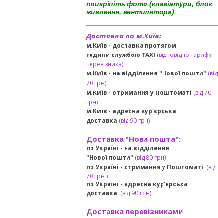
прикріпіть фото (клавіатури, блок
живлення, вентилятора)
Доставка по м.Київ:
м.Київ - доставка протягом
години службою TAXI
(відповідно тарифу
перевізника)
м.Київ - на відділення "Нової пошти"
(від
70 грн)
м.Київ -
отримання у Поштоматі
(від 70
грн)
м.Київ -
адресна кур'єрська
доставка
(
від
90 грн
)
Доставка "Нова пошта":
по Україні -
на відділення
"Нової пошти"
(від 80 грн)
по Україні - отримання у
Поштоматі
(від
7
0 грн
)
по Україні - адресна кур'єрська
доставка
(
від
90 грн)
Доставка перевізниками