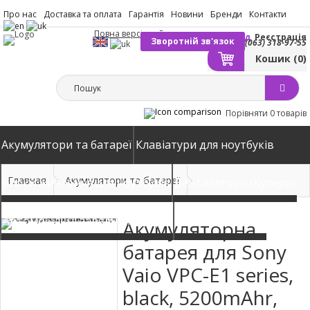
Про нас
Доставка та оплата
Гарантія
Новини
Бренди
Контакти
Повна версія сайту
Вхід
Реєстрація
Зворотній зв'язок
(063) 318-97-55
Кошик
(0)
Порівняти
0 товарів
Акумулятори та батареї
Клавіатури для ноутбуків
Главная
Акумулятори та батареї
Блоки живлення для ноутбуків
Вентилятори (Кулери)
Автомобільні зарядні пристрої
Матриці екрани
Акумуляторна
батарея для Sony
Vaio VPC-E1 series,
black, 5200mAhr,