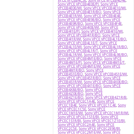
VPCE VPCEB4C5E
,
Sony VPCE VPCEB4D4E
,
Sony VPCE VPCEB4E0E/PI
,
Sony VPCE
VPCEB4E0E/WI
,
Sony VPCE VPCEB4E1E/WI
,
Sony VPCE VPCEB4E1R/BQ
,
Sony VPCE
VPCEB4E1R/WI
,
Sony VPCE VPCEB4E4E
,
Sony VPCE VPCEB4E9E/BQ
,
Sony VPCE
VPCEB4E9R/BQ
,
Sony VPCE VPCEB4F4E
,
Sony VPCE VPCEB4J0E/WI
,
Sony VPCE
VPCEB4J1E/PI
,
Sony VPCE VPCEB4J1E/WI
,
Sony VPCE VPCEB4J1R/BQ
,
Sony VPCE
VPCEB4J1R/WI
,
Sony VPCE VPCEB4L1E/BQ
,
Sony VPCE VPCEB4L1E/T
,
Sony VPCE
VPCEB4L1E/WI
,
Sony VPCE VPCEB4L1R/BQ
,
Sony VPCE VPCEB4L1R/T
,
Sony VPCE
VPCEB4L1R/WI
,
Sony VPCE VPCEB4L9E/BQ
,
Sony VPCE VPCEB4M1E/BQ
,
Sony VPCE
VPCEB4M1E/PI
,
Sony VPCE VPCEB4M1E/T
,
Sony VPCE VPCEB4M1E/WI
,
Sony VPCE
VPCEB4M1R/BQ
,
Sony VPCE
VPCEB4S1E/BQ
,
Sony VPCE VPCEB4S1E/WI
,
Sony VPCE VPCEB4S1R/BQ
,
Sony VPCE
VPCEB4S1R/WI
,
Sony VPCE VPCEB4X0E/BQ
,
Sony VPCE VPCEB4X1E/BQ
,
Sony VPCE
VPCEB4X8E/BQ
,
Sony VPCE
VPCEB4Z0E/BQ
,
Sony VPCE
VPCEB4Z1E/BQ
,
Sony VPCE VPCEB4Z1R/B
,
Sony VPCE VPCEC1A4E
,
Sony VPCE
VPCEC1B4E
,
Sony VPCE VPCEC1C4E
,
Sony
VPCE VPCEC1C5E
,
Sony VPCE
VPCEC1M1E/WI
,
Sony VPCE VPCEC1M1R/WI
,
Sony VPCE VPCEC1S1E/BJ
,
Sony VPCE
VPCEC1S1R/BJ
,
Sony VPCE VPCEC1Z1E/BJ
,
Sony VPCE VPCEC2A4E
,
Sony VPCE
VPCEC2C5E
,
Sony VPCE VPCEC2E9E/BJ
,
Sony VPCE VPCEC2M1E/WI
,
Sony VPCE