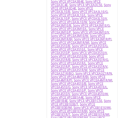
Sony VPCE VPCEA3B4E
,
Sony VPCE
VPCEA3C4E
,
Sony VPCE VPCEA3C5E
,
Sony
VPCE VPCEA3D4E
,
Sony VPCE
VPCEA3L1E/B
,
Sony VPCE VPCEA3L1E/G
,
Sony VPCE VPCEA3L1E/L
,
Sony VPCE
VPCEA3L1E/P
,
Sony VPCE VPCEA3L1E/V
,
Sony VPCE VPCEA3L1E/W
,
Sony VPCE
VPCEA3M1E/B
,
Sony VPCE VPCEA3M1E/G
,
Sony VPCE VPCEA3M1E/L
,
Sony VPCE
VPCEA3M1E/P
,
Sony VPCE VPCEA3M1E/V
,
Sony VPCE VPCEA3M1E/W
,
Sony VPCE
VPCEA3M1R/BJ
,
Sony VPCE VPCEA3M1R/PI
,
Sony VPCE VPCEA3M1R/WI
,
Sony VPCE
VPCEA3S1E/B
,
Sony VPCE VPCEA3S1E/G
,
Sony VPCE VPCEA3S1E/L
,
Sony VPCE
VPCEA3S1E/P
,
Sony VPCE VPCEA3S1E/V
,
Sony VPCE VPCEA3S1E/W
,
Sony VPCE
VPCEA3S1R/B
,
Sony VPCE VPCEA3S1R/G
,
Sony VPCE VPCEA3S1R/L
,
Sony VPCE
VPCEA3S1R/P
,
Sony VPCE VPCEA3S1R/V
,
Sony VPCE VPCEA3S1R/W
,
Sony VPCE
VPCEA3Z1R/BQ
,
Sony VPCE VPCEA3Z1R/N
,
Sony VPCE VPCEA4M1R/BJ
,
Sony VPCE
VPCEA4M1R/PI
,
Sony VPCE VPCEA4M1R/WI
,
Sony VPCE VPCEA4S1E/B
,
Sony VPCE
VPCEA4S1E/G
,
Sony VPCE VPCEA4S1E/L
,
Sony VPCE VPCEA4S1E/P
,
Sony VPCE
VPCEA4S1E/V
,
Sony VPCE VPCEA4S1E/W
,
Sony VPCE VPCEB1A4E
,
Sony VPCE
VPCEB1B4E
,
Sony VPCE VPCEB1C5E
,
Sony
VPCE VPCEB1E0E/T
,
Sony VPCE
VPCEB1E0E/WI
,
Sony VPCE VPCEB1E1E/WI
,
Sony VPCE VPCEB1E1R/BJ
,
Sony VPCE
VPCEB1E1R/T
,
Sony VPCE VPCEB1E1R/WI
,
Sony VPCE VPCEB1E8E/WI
,
Sony VPCE