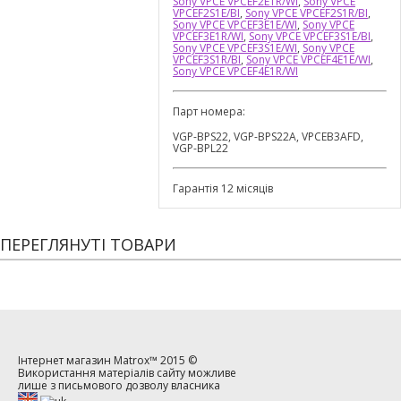
Sony VPCE VPCEF2E1R/WI
,
Sony VPCE
VPCEF2S1E/BI
,
Sony VPCE VPCEF2S1R/BI
,
Sony VPCE VPCEF3E1E/WI
,
Sony VPCE
VPCEF3E1R/WI
,
Sony VPCE VPCEF3S1E/BI
,
Sony VPCE VPCEF3S1E/WI
,
Sony VPCE
VPCEF3S1R/BI
,
Sony VPCE VPCEF4E1E/WI
,
Sony VPCE VPCEF4E1R/WI
Парт номера:
VGP-BPS22, VGP-BPS22A, VPCEB3AFD,
VGP-BPL22
Гарантія 12 місяців
ПЕРЕГЛЯНУТІ ТОВАРИ
Інтернет магазин
Matrox™
2015 ©
Використання матеріалів сайту можливе
лише з письмового дозволу власника