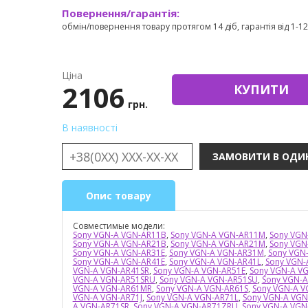
Повернення/гарантія:
обмін/повернення товару протягом 14 діб, гарантія від 1-12 
Ціна
2106
КУПИТИ
грн.
В наявності
Опис товару
Совместимые модели:
Sony VGN-A VGN-AR11B
,
Sony VGN-A VGN-AR11M
,
Sony VGN
Sony VGN-A VGN-AR21B
,
Sony VGN-A VGN-AR21M
,
Sony VGN
Sony VGN-A VGN-AR31E
,
Sony VGN-A VGN-AR31M
,
Sony VGN
Sony VGN-A VGN-AR41E
,
Sony VGN-A VGN-AR41L
,
Sony VGN-
VGN-A VGN-AR41SR
,
Sony VGN-A VGN-AR51E
,
Sony VGN-A VG
VGN-A VGN-AR51SRU
,
Sony VGN-A VGN-AR51SU
,
Sony VGN-A
VGN-A VGN-AR61MR
,
Sony VGN-A VGN-AR61S
,
Sony VGN-A 
VGN-A VGN-AR71J
,
Sony VGN-A VGN-AR71L
,
Sony VGN-A VG
A VGN-AR71SR
,
Sony VGN-A VGN-AR71ZRU
,
Sony VGN-A VG