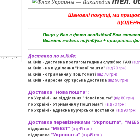
тел. 0
Шановні покупці, ми працює
ЩОДЕННО 
Якщо у Вас є фото необхідної Вам запчас
Вкажіть модель ноутбука + прикріпіть фо
Доставка по м.Київ:
м.Київ - доставка протягом години службою TAXI
(від
м.Київ - на відділення "Нової пошти"
(від 70 грн)
м.Київ -
отримання у Поштоматі
(від 70 грн)
м.Київ -
адресна кур'єрська доставка
(
від
90 грн
)
Доставка "Нова пошта":
по Україні -
на відділення "Нової пошти"
(від 80 грн)
по Україні - отримання у
Поштоматі
(від 7
0 грн
)
по Україні - адресна кур'єрська доставка
(
від
90 грн)
Доставка перевізниками "Укрпошта", "MEES
"MEEST"
відправка
(від 45 грн
)
"Укрпошта"
відправка
(від 45 грн
)