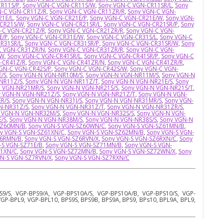
CR11S/P
,
Sony VGN-C VGN-CR11S/W
,
Sony VGN-C VGN-CR11SR/L
,
Sony
N-C VGN-CR11Z/R
,
Sony VGN-C VGN-CR11ZR/R
,
Sony VGN-C VGN-
21E/L
,
Sony VGN-C VGN-CR21E/P
,
Sony VGN-C VGN-CR21E/W
,
Sony VGN-
-CR21S/W
,
Sony VGN-C VGN-CR21SR/L
,
Sony VGN-C VGN-CR21SR/P
,
Sony
-C VGN-CR21Z/R
,
Sony VGN-C VGN-CR21ZR/R
,
Sony VGN-C VGN-
E/P
,
Sony VGN-C VGN-CR31E/W
,
Sony VGN-C VGN-CR31S/L
,
Sony VGN-C
R31SR/L
,
Sony VGN-C VGN-CR31SR/P
,
Sony VGN-C VGN-CR31SR/W
,
Sony
C VGN-CR31ZR/N
,
Sony VGN-C VGN-CR31ZR/R
,
Sony VGN-C VGN-
/W
,
Sony VGN-C VGN-CR41SR/L
,
Sony VGN-C VGN-CR41SR/P
,
Sony VGN-C
-CR41Z/R
,
Sony VGN-C VGN-CR41ZR/N
,
Sony VGN-C VGN-CR41ZR/R
,
GN-C VGN-CR42S/P
,
Sony VGN-C VGN-CR42S/W
,
Sony VGN-C VGN-
/S
,
Sony VGN-N VGN-NR10M/S
,
Sony VGN-N VGN-NR11M/S
,
Sony VGN-N
NR11Z/S
,
Sony VGN-N VGN-NR11Z/T
,
Sony VGN-N VGN-NR21E/S
,
Sony
N VGN-NR21MR/S
,
Sony VGN-N VGN-NR21S/S
,
Sony VGN-N VGN-NR21S/T
,
y VGN-N VGN-NR21Z/S
,
Sony VGN-N VGN-NR21Z/T
,
Sony VGN-N VGN-
R/S
,
Sony VGN-N VGN-NR31J/S
,
Sony VGN-N VGN-NR31MR/S
,
Sony VGN-
N-NR31Z/S
,
Sony VGN-N VGN-NR31Z/T
,
Sony VGN-N VGN-NR31ZR/S
,
 VGN-N VGN-NR32M/S
,
Sony VGN-N VGN-NR32S/S
,
Sony VGN-N VGN-
/S
,
Sony VGN-N VGN-NR38M/S
,
Sony VGN-N VGN-NR38S/S
,
Sony VGN-N
SZ60MN/B
,
Sony VGN-S VGN-SZ60WN/C
,
Sony VGN-S VGN-SZ61MN/B
,
y VGN-S VGN-SZ61XN/C
,
Sony VGN-S VGN-SZ62MN/B
,
Sony VGN-S VGN-
Z6RMN/B
,
Sony VGN-S VGN-SZ6RVN/X
,
Sony VGN-S VGN-SZ6RXN/C
,
Sony
-S VGN-SZ71E/B
,
Sony VGN-S VGN-SZ71MN/B
,
Sony VGN-S VGN-
71XN/C
,
Sony VGN-S VGN-SZ72MN/B
,
Sony VGN-S VGN-SZ72WN/X
,
Sony
N-S VGN-SZ7RVN/X
,
Sony VGN-S VGN-SZ7RXN/C
9/S, VGP-BPS9/A, VGP-BPS10A/S, VGP-BPS10A/B, VGP-BPS10/S, VGP-
GP-BPL9, VGP-BPL10, BPS9S, BPS9B, BPS9A, BPS9, BPs10, BPL9A, BPL9,