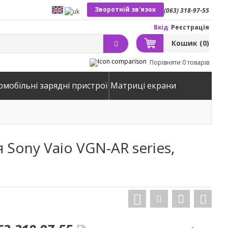
Зворотній зв'язок
(063) 318-97-55
Вхід
Реєстрація
Кошик
(0)
Порівняти
0 товарів
омобільні зарядні пристрої
Матриці екрани
Sony Vaio VGN-AR series,