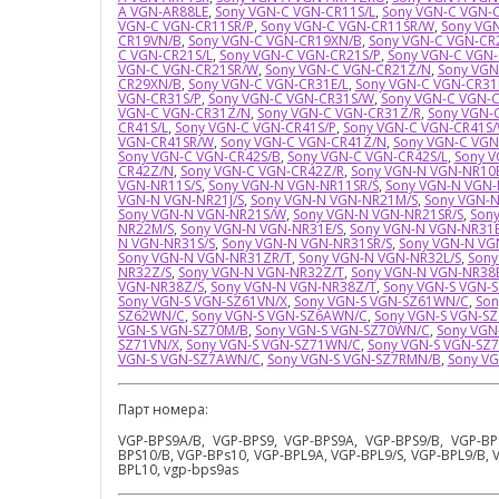
A VGN-AR88LЕ
,
Sony VGN-C VGN-CR11S/L
,
Sony VGN-C VGN-
VGN-C VGN-CR11SR/P
,
Sony VGN-C VGN-CR11SR/W
,
Sony VG
CR19VN/B
,
Sony VGN-C VGN-CR19XN/B
,
Sony VGN-C VGN-CR
C VGN-CR21S/L
,
Sony VGN-C VGN-CR21S/P
,
Sony VGN-C VGN
VGN-C VGN-CR21SR/W
,
Sony VGN-C VGN-CR21Z/N
,
Sony VGN
CR29XN/B
,
Sony VGN-C VGN-CR31E/L
,
Sony VGN-C VGN-CR31
VGN-CR31S/P
,
Sony VGN-C VGN-CR31S/W
,
Sony VGN-C VGN-C
VGN-C VGN-CR31Z/N
,
Sony VGN-C VGN-CR31Z/R
,
Sony VGN-
CR41S/L
,
Sony VGN-C VGN-CR41S/P
,
Sony VGN-C VGN-CR41S
VGN-CR41SR/W
,
Sony VGN-C VGN-CR41Z/N
,
Sony VGN-C VGN
Sony VGN-C VGN-CR42S/B
,
Sony VGN-C VGN-CR42S/L
,
Sony V
CR42Z/N
,
Sony VGN-C VGN-CR42Z/R
,
Sony VGN-N VGN-NR10E
VGN-NR11S/S
,
Sony VGN-N VGN-NR11SR/S
,
Sony VGN-N VGN-
VGN-N VGN-NR21J/S
,
Sony VGN-N VGN-NR21M/S
,
Sony VGN-
Sony VGN-N VGN-NR21S/W
,
Sony VGN-N VGN-NR21SR/S
,
Son
NR22M/S
,
Sony VGN-N VGN-NR31E/S
,
Sony VGN-N VGN-NR31E
N VGN-NR31S/S
,
Sony VGN-N VGN-NR31SR/S
,
Sony VGN-N VG
Sony VGN-N VGN-NR31ZR/T
,
Sony VGN-N VGN-NR32L/S
,
Sony
NR32Z/S
,
Sony VGN-N VGN-NR32Z/T
,
Sony VGN-N VGN-NR38E
VGN-NR38Z/S
,
Sony VGN-N VGN-NR38Z/T
,
Sony VGN-S VGN-
Sony VGN-S VGN-SZ61VN/X
,
Sony VGN-S VGN-SZ61WN/C
,
Son
SZ62WN/C
,
Sony VGN-S VGN-SZ6AWN/C
,
Sony VGN-S VGN-S
VGN-S VGN-SZ70M/B
,
Sony VGN-S VGN-SZ70WN/C
,
Sony VGN
SZ71VN/X
,
Sony VGN-S VGN-SZ71WN/C
,
Sony VGN-S VGN-SZ
VGN-S VGN-SZ7AWN/C
,
Sony VGN-S VGN-SZ7RMN/B
,
Sony VG
Парт номера:
VGP-BPS9A/B, VGP-BPS9, VGP-BPS9A, VGP-BPS9/B, VGP-BPS
BPS10/B, VGP-BPs10, VGP-BPL9A, VGP-BPL9/S, VGP-BPL9/B, V
BPL10, vgp-bps9as