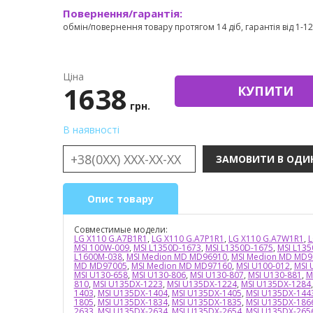
Повернення/гарантія:
обмін/повернення товару протягом 14 діб, гарантія від 1-12 
Ціна
1638
КУПИТИ
грн.
В наявності
Опис товару
Совместимые модели:
LG X110 G.A7B1R1
,
LG X110 G.A7P1R1
,
LG X110 G.A7W1R1
,
L
MSI 100W-009
,
MSI L1350D-1673
,
MSI L1350D-1675
,
MSI L13
L1600M-038
,
MSI Medion MD MD96910
,
MSI Medion MD MD9
MD MD97005
,
MSI Medion MD MD97160
,
MSI U100-012
,
MSI 
MSI U130-658
,
MSI U130-806
,
MSI U130-807
,
MSI U130-881
,
M
810
,
MSI U135DX-1223
,
MSI U135DX-1224
,
MSI U135DX-1284
1403
,
MSI U135DX-1404
,
MSI U135DX-1405
,
MSI U135DX-144
1805
,
MSI U135DX-1834
,
MSI U135DX-1835
,
MSI U135DX-186
2633
,
MSI U135DX-2634
,
MSI U135DX-2654
,
MSI U135DX-265