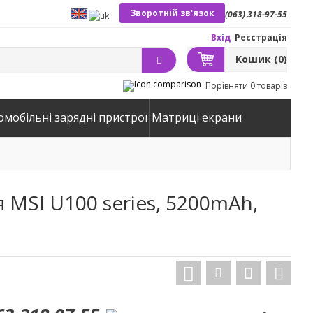
Зворотній зв'язок
(063) 318-97-55
Вхід
Реєстрація
Кошик
(0)
Порівняти
0 товарів
омобільні зарядні пристрої
Матриці екрани
 MSI U100 series, 5200mAh,