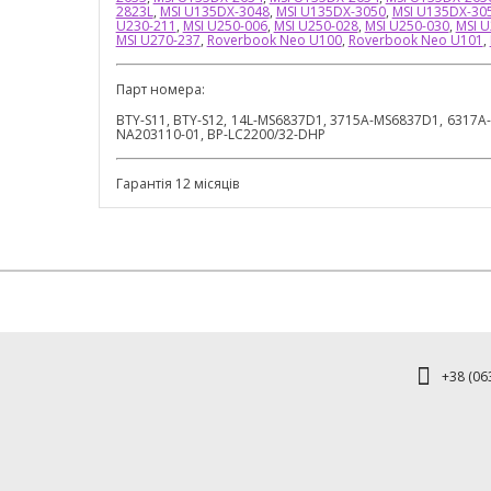
2823L
,
MSI U135DX-3048
,
MSI U135DX-3050
,
MSI U135DX-30
U230-211
,
MSI U250-006
,
MSI U250-028
,
MSI U250-030
,
MSI U
MSI U270-237
,
Roverbook Neo U100
,
Roverbook Neo U101
,
Парт номера:
BTY-S11, BTY-S12, 14L-MS6837D1, 3715A-MS6837D1, 6317A-
NA203110-01, BP-LC2200/32-DHP
Гарантія 12 місяців
+38 (063