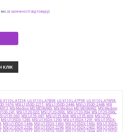
міс.
(в залежності від товару)
G X110 L.A721R
,
LG X110 L.A7B5R
,
LG X110 L.A7P5R
,
LG X110 L.A7W5R
,
50D-1676
,
MSI L1350D-2211
,
MSI L1350D-2446
,
MSI L1350D-2448
,
MSI
6913
,
MSI Medion MD MD96965
,
MSI Medion MD MD96992
,
MSI Medion
U100-241
,
MSI U120-020
,
MSI U120-093L
,
MSI U120-094
,
MSI U120-096L
,
SI U135-093
,
MSI U135-097
,
MSI U135-808
,
MSI U135-809
,
MSI U135-
,
MSI U135DX-1285
,
MSI U135DX-1290
,
MSI U135DX-1291
,
MSI U135DX-
3
,
MSI U135DX-1446
,
MSI U135DX-1493
,
MSI U135DX-1692
,
MSI U135DX-
6
,
MSI U135DX-2282
,
MSI U135DX-2296
,
MSI U135DX-2402
,
MSI U135DX-
6
,
MSI U135DX-2677
,
MSI U135DX-2693
,
MSI U135DX-2694
,
MSI U135DX-