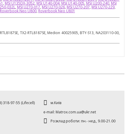
51
,
MSI U135DX-3052
,
MSI U140-004
,
MSI U140-005
,
MSI U200-240
,
MSI
250-032L
,
MSI U270-017
,
MSI U270-026
,
MSI U270-207
,
MSI U270-229
,
Roverbook Neo U800
,
Roverbook Neo U801
RTL8187SE, TX2-RTL8187SE, Medion 40025905, BTY-S13, NA203110-00,
м.Київ
) 318-97-55 (Lifecell)
е-mаil: Matrox.com.ua@ukr.net
Розклад роботи: пн.- нед., 9.00-21.00