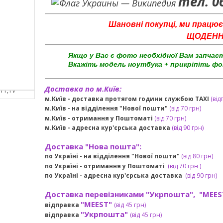
тел. 0
Шановні покупці, ми працює
ЩОДЕННО 
Якщо у Вас є фото необхідної Вам запчас
Вкажіть модель ноутбука + прикріпіть фо
Доставка по м.Київ:
м.Київ - доставка протягом години службою TAXI
(від
м.Київ - на відділення "Нової пошти"
(від 70 грн)
м.Київ -
отримання у Поштоматі
(від 70 грн)
м.Київ -
адресна кур'єрська доставка
(
від
90 грн
)
Доставка "Нова пошта":
по Україні -
на відділення "Нової пошти"
(від 80 грн)
по Україні - отримання у
Поштоматі
(від 7
0 грн
)
по Україні - адресна кур'єрська доставка
(
від
90 грн)
Доставка перевізниками "Укрпошта", "MEES
"MEEST"
відправка
(від 45 грн
)
"Укрпошта"
відправка
(від 45 грн
)