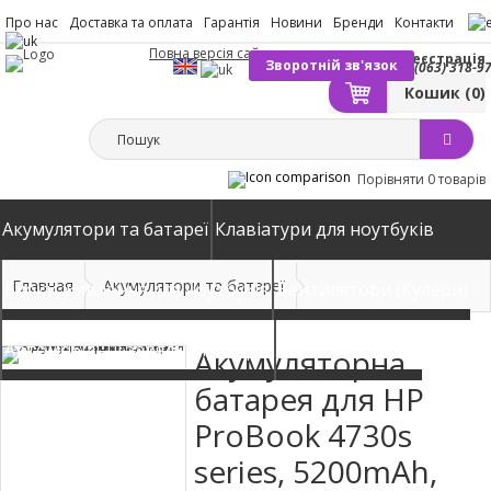
Про нас
Доставка та оплата
Гарантія
Новини
Бренди
Контакти
Повна версія сайту
Вхід
Реєстрація
Зворотній зв'язок
(063) 318-9
Кошик
(0)
Порівняти
0 товарів
Акумулятори та батареї
Клавіатури для ноутбуків
Главная
Акумулятори та батареї
Блоки живлення для ноутбуків
Вентилятори (Кулери)
Автомобільні зарядні пристрої
Матриці екрани
Акумуляторна
батарея для HP
ProBook 4730s
series, 5200mAh,