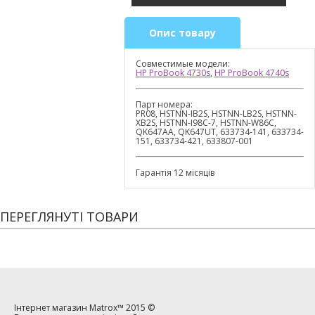
Опис товару
Совместимые модели:
HP ProBook 4730s
,
HP ProBook 4740s
Парт номера:
PR08, HSTNN-IB2S, HSTNN-LB2S, HSTNN-
XB2S, HSTNN-I98C-7, HSTNN-W86C,
QK647AA, QK647UT, 633734-141, 633734-
151, 633734-421, 633807-001
Гарантія 12 місяців
ПЕРЕГЛЯНУТІ ТОВАРИ
Інтернет магазин
Matrox™
2015 ©