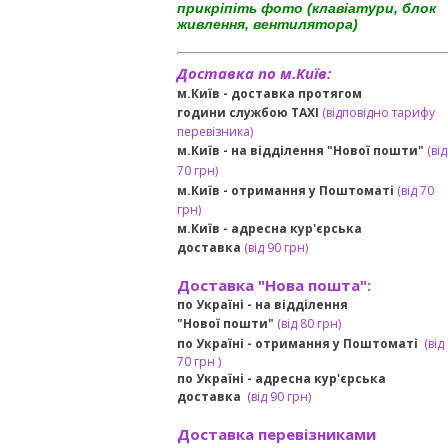
прикріпіть фото (клавіатури, блок
живлення, вентилятора)
Доставка по м.Київ:
м.Київ - доставка протягом
години службою TAXI
(відповідно тарифу
перевізника)
м.Київ - на відділення "Нової пошти"
(від
70 грн)
м.Київ -
отримання у Поштоматі
(від 70
грн)
м.Київ -
адресна кур'єрська
доставка
(
від
90 грн
)
Доставка "Нова пошта":
по Україні -
на відділення
"Нової пошти"
(від 80 грн)
по Україні - отримання у
Поштоматі
(від
7
0 грн
)
по Україні - адресна кур'єрська
доставка
(
від
90 грн)
Доставка перевізниками