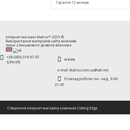
Гарантія 12 місяців
Інтернет магазин
Matrox™
2015 ©
Використання матеріалів сайту можливе
лише з письмового дозволу власника
+38 (063) 318-97-55
м.Київ
(Lifecell)
е-mаil: Matrox.com.ua@ukr.net
Розклад роботи: пн.- нед., 9.00-
21.00
Cтворення інтернет-магазину компанія Cutting Edge