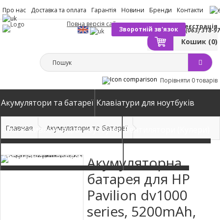
Про нас
Доставка та оплата
Гарантія
Новини
Бренди
Контакти
Повна версія сайту
Вхід
Реєстрація
Зворотній зв'язок
(063) 318-9
Кошик
(0)
Порівняти
0 товарів
Акумулятори та батареї
Клавіатури для ноутбуків
Главная
Акумулятори та батареї
Блоки живлення для ноутбуків
Вентилятори (Кулери)
Автомобільні зарядні пристрої
Матриці екрани
Акумуляторна
батарея для HP
Pavilion dv1000
series, 5200mAh,