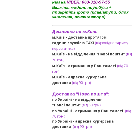
нам на
VIBER:
063-318-97-55
Вкажіть модель ноутбука +
прикріпіть фото (клавіатури, блок
живлення, вентилятора)
Доставка по м.Київ:
м.Київ - доставка протягом
години службою TAXI
(відповідно тарифу
перевізника)
м.Київ - на відділення "Нової пошти"
(від
70 грн)
м.Київ -
отримання у Поштоматі
(від 70
грн)
м.Київ -
адресна кур'єрська
доставка
(
від
90 грн
)
Доставка "Нова пошта":
по Україні -
на відділення
"Нової пошти"
(від 80 грн)
по Україні - отримання у
Поштоматі
(від
7
0 грн
)
по Україні - адресна кур'єрська
доставка
(
від
90 грн)