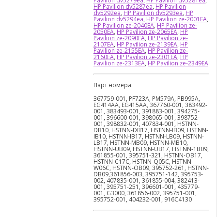
Pavilion dv5279ea
,
HP Pavilion dv5281ea
,
HP Pavilion dv5287ea
,
HP Pavilion
dv5292ea
,
HP Pavilion dv5293ea
,
HP
Pavilion dv5294ea
,
HP Pavilion ze-2001EA
,
HP Pavilion ze-2040EA
,
HP Pavilion ze-
2050EA
,
HP Pavilion ze-2065EA
,
HP
Pavilion ze-2090EA
,
HP Pavilion ze-
2107EA
,
HP Pavilion ze-2139EA
,
HP
Pavilion ze-2155EA
,
HP Pavilion ze-
2160EA
,
HP Pavilion ze-2301EA
,
HP
Pavilion ze-2313EA
,
HP Pavilion ze-2349EA
Парт номера:
367759-001, PF723A, PM579A, PB995A,
EG414AA, EG415AA, 367760-001, 383492-
001, 383493-001, 391883-001, 394275-
001, 396600-001, 398065-001, 398752-
001, 398832-001, 407834-001, HSTNN-
DB10, HSTNN-DB17, HSTNN-IB09, HSTNN-
IB10, HSTNN-IB17, HSTNN-LB09, HSTNN-
LB17, HSTNN-MB09, HSTNN-MB10,
HSTNN-UB09, HSTNN-UB17, HSTNN-1B09,
361855-001, 395751-321, HSTNN-OB17,
HSTNN-C17C, HSTNN-Q05C, HSTNN-
W06C, HSTNN-OB09, 395752-261, HSTNN-
DB09,361856-003, 395751-142, 395753-
002, 407835-001, 361855-004, 382413-
001, 395751-251, 396601-001, 435779-
001, G3000, 361856-002, 395751-001,
395752-001, 404232-001, 916C4130