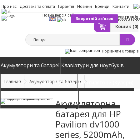
Про нас
Доставка та оплата
Гарантія
Новини
Бренди
Контакти
Повна версія сайту
Вхід
Реєстрація
Зворотній зв'язок
(063) 318-9
Кошик
(0)
Порівняти
0 товарів
Акумулятори та батареї
Клавіатури для ноутбуків
Главная
Акумулятори та батареї
Блоки живлення для ноутбуків
Вентилятори (Кулери)
Автомобільні зарядні пристрої
Матриці екрани
Акумуляторна
батарея для HP
Pavilion dv1000
series, 5200mAh,