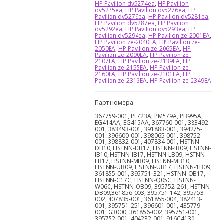
HP Pavilion dv5274ea
,
HP Pavilion
dv5275ea
,
HP Pavilion dv5276ea
,
HP
Pavilion dv5279ea
,
HP Pavilion dv5281ea
,
HP Pavilion dv5287ea
,
HP Pavilion
dv5292ea
,
HP Pavilion dv5293ea
,
HP
Pavilion dv5294ea
,
HP Pavilion ze-2001EA
,
HP Pavilion ze-2040EA
,
HP Pavilion ze-
2050EA
,
HP Pavilion ze-2065EA
,
HP
Pavilion ze-2090EA
,
HP Pavilion ze-
2107EA
,
HP Pavilion ze-2139EA
,
HP
Pavilion ze-2155EA
,
HP Pavilion ze-
2160EA
,
HP Pavilion ze-2301EA
,
HP
Pavilion ze-2313EA
,
HP Pavilion ze-2349EA
Парт номера:
367759-001, PF723A, PM579A, PB995A,
EG414AA, EG415AA, 367760-001, 383492-
001, 383493-001, 391883-001, 394275-
001, 396600-001, 398065-001, 398752-
001, 398832-001, 407834-001, HSTNN-
DB10, HSTNN-DB17, HSTNN-IB09, HSTNN-
IB10, HSTNN-IB17, HSTNN-LB09, HSTNN-
LB17, HSTNN-MB09, HSTNN-MB10,
HSTNN-UB09, HSTNN-UB17, HSTNN-1B09,
361855-001, 395751-321, HSTNN-OB17,
HSTNN-C17C, HSTNN-Q05C, HSTNN-
W06C, HSTNN-OB09, 395752-261, HSTNN-
DB09,361856-003, 395751-142, 395753-
002, 407835-001, 361855-004, 382413-
001, 395751-251, 396601-001, 435779-
001, G3000, 361856-002, 395751-001,
395752-001, 404232-001, 916C4130