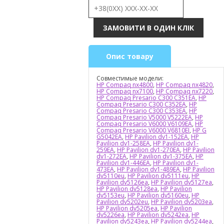
Опис товару
Совместимые модели:
HP Compaq nx4800
,
HP Compaq nx4820
,
HP Compaq nx7100
,
HP Compaq nx7220
,
HP Compaq Presario C300 C351EA
,
HP
Compaq Presario C300 C352EA
,
HP
Compaq Presario C300 C353EA
,
HP
Compaq Presario V5000 V5222EA
,
HP
Compaq Presario V6000 V6109EA
,
HP
Compaq Presario V6000 V6810EI
,
HP G
G5042EA
,
HP Pavilion dv1-152EA
,
HP
Pavilion dv1-258EA
,
HP Pavilion dv1-
259EA
,
HP Pavilion dv1-270EA
,
HP Pavilion
dv1-272EA
,
HP Pavilion dv1-375EA
,
HP
Pavilion dv1-446EA
,
HP Pavilion dv1-
473EA
,
HP Pavilion dv1-489EA
,
HP Pavilion
dv5110eu
,
HP Pavilion dv5111eu
,
HP
Pavilion dv5126ea
,
HP Pavilion dv5127ea
,
HP Pavilion dv5128ea
,
HP Pavilion
dv5153eu
,
HP Pavilion dv5160eu
,
HP
Pavilion dv5202eu
,
HP Pavilion dv5203ea
,
HP Pavilion dv5205ea
,
HP Pavilion
dv5226ea
,
HP Pavilion dv5242ea
,
HP
Pavilion dv5243ea
,
HP Pavilion dv5244ea
,