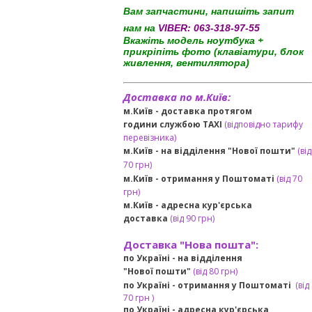
Вам запчастини, напишіть запит
нам на
VIBER:
063-318-97-55
Вкажіть модель ноутбука +
прикріпіть фото (клавіатури, блок
живлення, вентилятора)
Доставка по м.Київ:
м.Київ - доставка протягом
години службою TAXI
(відповідно тарифу
перевізника)
м.Київ - на відділення "Нової пошти"
(від
70 грн)
м.Київ -
отримання у Поштоматі
(від 70
грн)
м.Київ -
адресна кур'єрська
доставка
(
від
90 грн
)
Доставка "Нова пошта":
по Україні -
на відділення
"Нової пошти"
(від 80 грн)
по Україні - отримання у
Поштоматі
(від
7
0 грн
)
по Україні - адресна кур'єрська