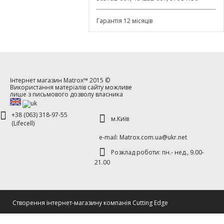
Гарантія 12 місяців
Інтернет магазин
Matrox™
2015 ©
Використання матеріалів сайту можливе
лише з письмового дозволу власника
+38 (063) 318-97-55
м.Київ
(Lifecell)
е-mаil: Matrox.com.ua@ukr.net
Розклад роботи: пн.- нед., 9.00-
21.00
Cтворення інтернет-магазину компанія Cutting Edge