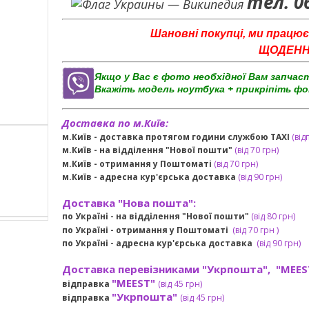
тел. 0
Шановні покупці, ми працює
ЩОДЕННО 
Якщо у Вас є фото необхідної Вам запчас
Вкажіть модель ноутбука + прикріпіть фо
Доставка по м.Київ:
м.Київ - доставка протягом години службою TAXI
(від
м.Київ - на відділення "Нової пошти"
(від 70 грн)
м.Київ -
отримання у Поштоматі
(від 70 грн)
м.Київ -
адресна кур'єрська доставка
(
від
90 грн
)
Доставка "Нова пошта":
по Україні -
на відділення "Нової пошти"
(від 80 грн)
по Україні - отримання у
Поштоматі
(від 7
0 грн
)
по Україні - адресна кур'єрська доставка
(
від
90 грн)
Доставка перевізниками "Укрпошта", "MEES
"MEEST"
відправка
(від 45 грн
)
"Укрпошта"
відправка
(від 45 грн
)