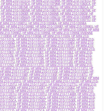
,
HP MINI 210-1075TU
,
HP MINI 210-1076NR
,
HP MINI 210-1076TU
,
HP
,
HP MINI 210-1079CA
,
HP MINI 210-1079NR
,
HP MINI 210-1080CA
,
HP
HP MINI 210-1081NR
,
HP MINI 210-1082TU
,
HP MINI 210-1083CA
,
HP
,
HP MINI 210-1085NR
,
HP MINI 210-1085TU
,
HP MINI 210-1087NR
,
HP
,
HP MINI 210-1090EF
,
HP MINI 210-1090NR
,
HP MINI 210-1090SF
,
HP
,
HP MINI 210-1092DX
,
HP MINI 210-1092TU
,
HP MINI 210-1094NR
,
HP
,
HP MINI 210-1096TU
,
HP MINI 210-1097NR
,
HP MINI 210-1097TU
,
HP
P MINI 210-1098TU
,
HP MINI 210-1099EA
,
HP MINI 210-1099EA
9ED
,
HP MINI 210-1099EE
,
HP MINI 210-1099EF
,
HP MINI 210-1099EG
,
HP
P MINI 210-1099EM
,
HP MINI 210-1099EO
,
HP MINI 210-1099ER
,
HP MINI
INI 210-1099EZ
,
HP MINI 210-1099SE
,
HP MINI 210-1099SE VIVIENNE
0-1100EW
,
HP MINI 210-1100SB
,
HP MINI 210-1100SJ
,
HP MINI 210-
210-1101SL
,
HP MINI 210-1101TU
,
HP MINI 210-1102SD
,
HP MINI 210-
210-1103SD
,
HP MINI 210-1103TU
,
HP MINI 210-1104EV
,
HP MINI 210-
210-1105SS
,
HP MINI 210-1105SV
,
HP MINI 210-1105TU
,
HP MINI 210-
210-1107TU
,
HP MINI 210-1108TU
,
HP MINI 210-1109TU
,
HP MINI 210-
10-1110EQ
,
HP MINI 210-1110ET
,
HP MINI 210-1110EZ
,
HP MINI 210-
10-1110SI
,
HP MINI 210-1110SO
,
HP MINI 210-1110SS
,
HP MINI 210-
210-1111EI
,
HP MINI 210-1111EK
,
HP MINI 210-1111SF
,
HP MINI 210-
210-1111TU
,
HP MINI 210-1112EE
,
HP MINI 210-1112EI
,
HP MINI 210-
10-1112SO
,
HP MINI 210-1112TU
,
HP MINI 210-1113EE
,
HP MINI 210-
,
HP MINI 210-1113SG
,
HP MINI 210-1113SI
,
HP MINI 210-1113TU
,
HP
HP MINI 210-1114TU
,
HP MINI 210-1115SF
,
HP MINI 210-1115SO
,
HP
,
HP MINI 210-1118EF
,
HP MINI 210-1118SF
,
HP MINI 210-1118TU
,
HP
HP MINI 210-1120EQ
,
HP MINI 210-1120ER
,
HP MINI 210-1120EZ
,
HP MINI
INI 210-1120TU
,
HP MINI 210-1121EJ
,
HP MINI 210-1121EK
,
HP MINI 210-
 210-1125TU
,
HP MINI 210-1126TU
,
HP MINI 210-1127TU
,
HP MINI 210-
210-1130ER
,
HP MINI 210-1130ET
,
HP MINI 210-1130EZ
,
HP MINI 210-
10-1131SS
,
HP MINI 210-1131TU
,
HP MINI 210-1132TU
,
HP MINI 210-
 210-1135TU
,
HP MINI 210-1139TU
,
HP MINI 210-1140ER
,
HP MINI 210-
 210-1140TU
,
HP MINI 210-1142CL
,
HP MINI 210-1144TU
,
HP MINI 210-
 210-1150CA
,
HP MINI 210-1150EC
,
HP MINI 210-1150ER
,
HP MINI 210-
 210-1151SS
,
HP MINI 210-1155DX
,
HP MINI 210-1156SA
,
HP MINI 210-
 210-1161EZ
,
HP MINI 210-1165SA
,
HP MINI 210-1170CA
,
HP MINI 210-
210-1171SS
,
HP MINI 210-1175CA
,
HP MINI 210-1175NR
,
HP MINI 210-