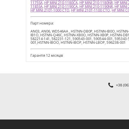
1175SA
,
HP MINI 210-1180CA
,
HP MINI 210-1180NR
,
HP MINI
1185SA
,
HP MINI 210-1190CA
,
HP MINI 210-1190NR
,
HP MINI
HP MINI 210T-1000 CTO
,
HP MINI 210T-1100 CTO
,
HP MINI C
Парт номера:
AN03, AN06, WD546AA , HSTNN-DB0P, HSTNN-IB0O, HSTNN-
IB1O, HSTNN-Q46C, HSTNN-XB0O, HSTNN-XB0P, HSTNN-DB1H,
582214-141, 582231-121, 590543-001, 590544-001, 595343-5
001,HSTNN-IBOO, HSTNN-IBOP, HSTNN-LBOP, 596238-001
Гарантія 12 місяців
+38 (063