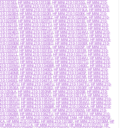
210-1015ES
,
HP MINI 210-1015SB
,
HP MINI 210-1015SG
,
HP MINI 210-
210-1016SG
,
HP MINI 210-1016TU
,
HP MINI 210-1017SG
,
HP MINI 210-
 210-1018TU
,
HP MINI 210-1019EG
,
HP MINI 210-1019LA
,
HP MINI 210-
210-1020EH
,
HP MINI 210-1020EJ
,
HP MINI 210-1020EK
,
HP MINI 210-
 210-1020EQ
,
HP MINI 210-1020EZ
,
HP MINI 210-1020SA
,
HP MINI 210-
10-1020SW
,
HP MINI 210-1020TU
,
HP MINI 210-1021EE
,
HP MINI 210-
210-1021SS
,
HP MINI 210-1021TU
,
HP MINI 210-1022EG
,
HP MINI 210-
210-1022SS
,
HP MINI 210-1022TU
,
HP MINI 210-1023EO
,
HP MINI 210-
210-1024EO
,
HP MINI 210-1024TU
,
HP MINI 210-1024VU
,
HP MINI 210-
210-1025TU
,
HP MINI 210-1026EG
,
HP MINI 210-1026TU
,
HP MINI 210-
 210-1028TU
,
HP MINI 210-1028VU
,
HP MINI 210-1029VU
,
HP MINI 210-
 210-1030EM
,
HP MINI 210-1030EQ
,
HP MINI 210-1030ER
,
HP MINI 210-
210-1030NR
,
HP MINI 210-1030SL
,
HP MINI 210-1030SP
,
HP MINI 210-
210-1030TU
,
HP MINI 210-1031EG
,
HP MINI 210-1031ER
,
HP MINI 210-
210-1032CL
,
HP MINI 210-1032SS
,
HP MINI 210-1032TU
,
HP MINI 210-
210-1033VU
,
HP MINI 210-1034TU
,
HP MINI 210-1034VU
,
HP MINI 210-
 210-1036TU
,
HP MINI 210-1036VU
,
HP MINI 210-1037TU
,
HP MINI 210-
 210-1039VU
,
HP MINI 210-1040BR
,
HP MINI 210-1040EC
,
HP MINI 210-
 210-1040ER
,
HP MINI 210-1040ES
,
HP MINI 210-1040EV
,
HP MINI 210-
 210-1040NR
,
HP MINI 210-1040SL
,
HP MINI 210-1040SP
,
HP MINI 210-
210-1041ER
,
HP MINI 210-1041ES
,
HP MINI 210-1041NR
,
HP MINI 210-
210-1043ES
,
HP MINI 210-1043TU
,
HP MINI 210-1043VU
,
HP MINI 210-
 210-1045TU
,
HP MINI 210-1046TU
,
HP MINI 210-1047TU
,
HP MINI 210-
 210-1050EA
,
HP MINI 210-1050ED
,
HP MINI 210-1050EF
,
HP MINI 210-
10-1050LA
,
HP MINI 210-1050NR
,
HP MINI 210-1050SB
,
HP MINI 210-
10-1050TU
,
HP MINI 210-1050VU
,
HP MINI 210-1051TU
,
HP MINI 210-
 210-1053TU
,
HP MINI 210-1053VU
,
HP MINI 210-1054TU
,
HP MINI 210-
 210-1055VU
,
HP MINI 210-1056TU
,
HP MINI 210-1056VU
,
HP MINI 210-
 210-1059TU
,
HP MINI 210-1060BR
,
HP MINI 210-1060CA
,
HP MINI 210-
210-1060SD
,
HP MINI 210-1060SF
,
HP MINI 210-1060SS
,
HP MINI 210-
210-1062BR
,
HP MINI 210-1062TU
,
HP MINI 210-1063TU
,
HP MINI 210-
 210-1066TU
,
HP MINI 210-1066TU VIVIENNE TAM
,
HP MINI 210-1067SF
,
0CA
,
HP MINI 210-1070ED
,
HP MINI 210-1070EF
,
HP MINI 210-1070EM
,
HP
HP MINI 210-1071CA
,
HP MINI 210-1071TU
,
HP MINI 210-1072TU
,
HP