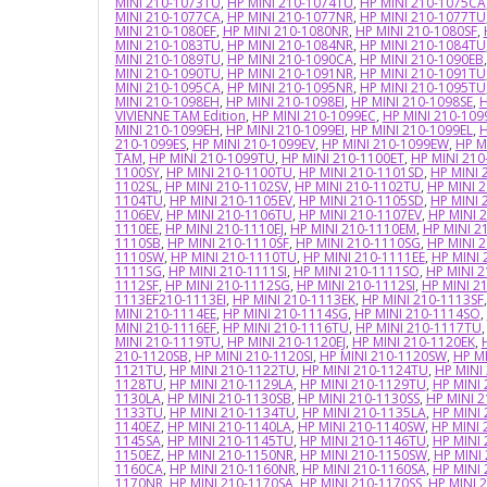
MINI 210-1073TU
,
HP MINI 210-1074TU
,
HP MINI 210-1075CA
MINI 210-1077CA
,
HP MINI 210-1077NR
,
HP MINI 210-1077TU
MINI 210-1080EF
,
HP MINI 210-1080NR
,
HP MINI 210-1080SF
,
MINI 210-1083TU
,
HP MINI 210-1084NR
,
HP MINI 210-1084TU
MINI 210-1089TU
,
HP MINI 210-1090CA
,
HP MINI 210-1090EB
MINI 210-1090TU
,
HP MINI 210-1091NR
,
HP MINI 210-1091TU
MINI 210-1095CA
,
HP MINI 210-1095NR
,
HP MINI 210-1095TU
MINI 210-1098EH
,
HP MINI 210-1098EI
,
HP MINI 210-1098SE
,
H
VIVIENNE TAM Edition
,
HP MINI 210-1099EC
,
HP MINI 210-109
MINI 210-1099EH
,
HP MINI 210-1099EI
,
HP MINI 210-1099EL
,
H
210-1099ES
,
HP MINI 210-1099EV
,
HP MINI 210-1099EW
,
HP M
TAM
,
HP MINI 210-1099TU
,
HP MINI 210-1100ET
,
HP MINI 21
1100SY
,
HP MINI 210-1100TU
,
HP MINI 210-1101SD
,
HP MINI 
1102SL
,
HP MINI 210-1102SV
,
HP MINI 210-1102TU
,
HP MINI 
1104TU
,
HP MINI 210-1105EV
,
HP MINI 210-1105SD
,
HP MINI 
1106EV
,
HP MINI 210-1106TU
,
HP MINI 210-1107EV
,
HP MINI 
1110EE
,
HP MINI 210-1110EJ
,
HP MINI 210-1110EM
,
HP MINI 2
1110SB
,
HP MINI 210-1110SF
,
HP MINI 210-1110SG
,
HP MINI 2
1110SW
,
HP MINI 210-1110TU
,
HP MINI 210-1111EE
,
HP MINI 
1111SG
,
HP MINI 210-1111SI
,
HP MINI 210-1111SO
,
HP MINI 
1112SF
,
HP MINI 210-1112SG
,
HP MINI 210-1112SI
,
HP MINI 2
1113EF210-1113EI
,
HP MINI 210-1113EK
,
HP MINI 210-1113SF
MINI 210-1114EE
,
HP MINI 210-1114SG
,
HP MINI 210-1114SO
,
MINI 210-1116EF
,
HP MINI 210-1116TU
,
HP MINI 210-1117TU
MINI 210-1119TU
,
HP MINI 210-1120EJ
,
HP MINI 210-1120EK
,
210-1120SB
,
HP MINI 210-1120SI
,
HP MINI 210-1120SW
,
HP M
1121TU
,
HP MINI 210-1122TU
,
HP MINI 210-1124TU
,
HP MINI
1128TU
,
HP MINI 210-1129LA
,
HP MINI 210-1129TU
,
HP MINI 
1130LA
,
HP MINI 210-1130SB
,
HP MINI 210-1130SS
,
HP MINI 2
1133TU
,
HP MINI 210-1134TU
,
HP MINI 210-1135LA
,
HP MINI
1140EZ
,
HP MINI 210-1140LA
,
HP MINI 210-1140SW
,
HP MINI
1145SA
,
HP MINI 210-1145TU
,
HP MINI 210-1146TU
,
HP MINI
1150EZ
,
HP MINI 210-1150NR
,
HP MINI 210-1150SW
,
HP MINI
1160CA
,
HP MINI 210-1160NR
,
HP MINI 210-1160SA
,
HP MINI
1170NR
,
HP MINI 210-1170SA
,
HP MINI 210-1170SS
,
HP MINI 