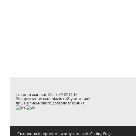
Інтернет магазин
Matrox™
2015 ©
Використання матеріалів сайту можливе
лише з письмового дозволу власника
Cтворення інтернет-магазину компанія Cutting Edge