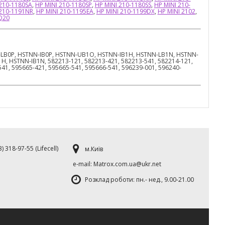
 210-1180SA
,
HP MINI 210-1180SP
,
HP MINI 210-1180SS
,
HP MINI 210-
 210-1191NR
,
HP MINI 210-1195EA
,
HP MINI 210-1199DX
,
HP MINI 2102
,
Q20
LB0P, HSTNN-IB0P, HSTNN-UB1O, HSTNN-IB1H, HSTNN-LB1N, HSTNN-
 HSTNN-IB1N, 582213-121, 582213-421, 582213-541, 582214-121,
41, 595665-421, 595665-541, 595666-541, 596239-001, 596240-
) 318-97-55 (Lifecell)
м.Київ
е-mаil: Matrox.com.ua@ukr.net
Розклад роботи: пн.- нед., 9.00-21.00