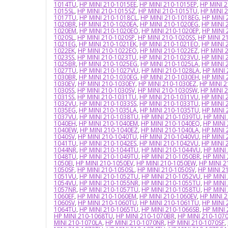
1014TU
,
HP MINI 210-1015EE
,
HP MINI 210-1015EP
,
HP MINI 
1015SL
,
HP MINI 210-1015SZ
,
HP MINI 210-1015TU
,
HP MINI 
1017TU
,
HP MINI 210-1018CL
,
HP MINI 210-1018EG
,
HP MINI
1020BR
,
HP MINI 210-1020EA
,
HP MINI 210-1020EG
,
HP MINI 
1020EM
,
HP MINI 210-1020EO
,
HP MINI 210-1020EP
,
HP MINI
1020SL
,
HP MINI 210-1020SP
,
HP MINI 210-1020SS
,
HP MINI 2
1021EG
,
HP MINI 210-1021EK
,
HP MINI 210-1021EO
,
HP MINI 
1022EK
,
HP MINI 210-1022EO
,
HP MINI 210-1022EZ
,
HP MINI 
1023SS
,
HP MINI 210-1023TU
,
HP MINI 210-1023VU
,
HP MINI 
1025BR
,
HP MINI 210-1025EG
,
HP MINI 210-1025LA
,
HP MINI 
1027TU
,
HP MINI 210-1027VU
,
HP MINI 210-1028LA
,
HP MINI
1030BR
,
HP MINI 210-1030EG
,
HP MINI 210-1030EH
,
HP MINI
1030EV
,
HP MINI 210-1030EY
,
HP MINI 210-1030EZ
,
HP MINI 
1030SS
,
HP MINI 210-1030SV
,
HP MINI 210-1030SW
,
HP MINI 
1031SS
,
HP MINI 210-1031TU
,
HP MINI 210-1031VU
,
HP MINI 
1032VU
,
HP MINI 210-1033SS
,
HP MINI 210-1033TU
,
HP MINI 
1035EG
,
HP MINI 210-1035LA
,
HP MINI 210-1035TU
,
HP MINI
1037VU
,
HP MINI 210-1038TU
,
HP MINI 210-1039TU
,
HP MINI
1040EH
,
HP MINI 210-1040EM
,
HP MINI 210-1040EQ
,
HP MINI
1040EW
,
HP MINI 210-1040EZ
,
HP MINI 210-1040LA
,
HP MINI
1040SV
,
HP MINI 210-1040TU
,
HP MINI 210-1040VU
,
HP MINI 
1041TU
,
HP MINI 210-1042ES
,
HP MINI 210-1042VU
,
HP MINI 
1044NR
,
HP MINI 210-1044TU
,
HP MINI 210-1044VU
,
HP MINI
1048TU
,
HP MINI 210-1049TU
,
HP MINI 210-1050BR
,
HP MINI
1050EI
,
HP MINI 210-1050EV
,
HP MINI 210-1050EW
,
HP MINI 2
1050SF
,
HP MINI 210-1050SL
,
HP MINI 210-1050SV
,
HP MINI 2
1051VU
,
HP MINI 210-1052TU
,
HP MINI 210-1052VU
,
HP MINI
1054VU
,
HP MINI 210-1055NR
,
HP MINI 210-1055TU
,
HP MINI
1057NR
,
HP MINI 210-1057TU
,
HP MINI 210-1058TU
,
HP MINI
1060EF
,
HP MINI 210-1060EM
,
HP MINI 210-1060EV
,
HP MINI 
1060SV
,
HP MINI 210-1060TU
,
HP MINI 210-1061TU
,
HP MINI 
1064TU
,
HP MINI 210-1065TU
,
HP MINI 210-1066SB
,
HP MINI
HP MINI 210-1068TU
,
HP MINI 210-1070BR
,
HP MINI 210-107
MINI 210-1070LA
,
HP MINI 210-1070NR
,
HP MINI 210-1070SF
,