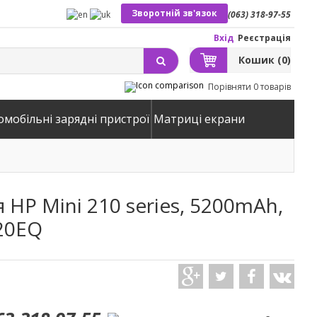
Зворотній зв'язок
(063) 318-97-55
Вхід
Реєстрація
Кошик
(0)
Порівняти
0 товарів
омобільні зарядні пристрої
Матриці екрани
HP Mini 210 series, 5200mAh,
120EQ