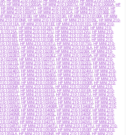
3SA
,
HP MINI 210-1003TU
,
HP MINI 210-1003VU
,
HP MINI 210-1003XX
,
4VU
,
HP MINI 210-1005SA
,
HP MINI 210-1005TU
,
HP MINI 210-1006SA
,
HP
,
HP MINI 210-1007TU
,
HP MINI 210-1007VU
,
HP MINI 210-1007XX
,
HP
,
HP MINI 210-1009TU
,
HP MINI 210-1010CA
,
HP MINI 210-1010EB
,
HP
HP MINI 210-1010EI
,
HP MINI 210-1010EJ
,
HP MINI 210-1010EK
,
HP MINI
INI 210-1010NR
,
HP MINI 210-1010SE
,
HP MINI 210-1010SL
,
HP MINI 210-
210-1011EA
,
HP MINI 210-1011EE
,
HP MINI 210-1011EG
,
HP MINI 210-
10-1011TU
,
HP MINI 210-1012EA
,
HP MINI 210-1012EE
,
HP MINI 210-
10-1012SA
,
HP MINI 210-1012TU
,
HP MINI 210-1012VU
,
HP MINI 210-
210-1014EE
,
HP MINI 210-1014SA
,
HP MINI 210-1014SG
,
HP MINI 210-
210-1015ES
,
HP MINI 210-1015SB
,
HP MINI 210-1015SG
,
HP MINI 210-
210-1016SG
,
HP MINI 210-1016TU
,
HP MINI 210-1017SG
,
HP MINI 210-
 210-1018TU
,
HP MINI 210-1019EG
,
HP MINI 210-1019LA
,
HP MINI 210-
210-1020EH
,
HP MINI 210-1020EJ
,
HP MINI 210-1020EK
,
HP MINI 210-
 210-1020EQ
,
HP MINI 210-1020EZ
,
HP MINI 210-1020SA
,
HP MINI 210-
10-1020SW
,
HP MINI 210-1020TU
,
HP MINI 210-1021EE
,
HP MINI 210-
210-1021SS
,
HP MINI 210-1021TU
,
HP MINI 210-1022EG
,
HP MINI 210-
210-1022SS
,
HP MINI 210-1022TU
,
HP MINI 210-1023EO
,
HP MINI 210-
210-1024EO
,
HP MINI 210-1024TU
,
HP MINI 210-1024VU
,
HP MINI 210-
210-1025TU
,
HP MINI 210-1026EG
,
HP MINI 210-1026TU
,
HP MINI 210-
 210-1028TU
,
HP MINI 210-1028VU
,
HP MINI 210-1029VU
,
HP MINI 210-
 210-1030EM
,
HP MINI 210-1030EQ
,
HP MINI 210-1030ER
,
HP MINI 210-
210-1030NR
,
HP MINI 210-1030SL
,
HP MINI 210-1030SP
,
HP MINI 210-
210-1030TU
,
HP MINI 210-1031EG
,
HP MINI 210-1031ER
,
HP MINI 210-
210-1032CL
,
HP MINI 210-1032SS
,
HP MINI 210-1032TU
,
HP MINI 210-
210-1033VU
,
HP MINI 210-1034TU
,
HP MINI 210-1034VU
,
HP MINI 210-
 210-1036TU
,
HP MINI 210-1036VU
,
HP MINI 210-1037TU
,
HP MINI 210-
 210-1039VU
,
HP MINI 210-1040BR
,
HP MINI 210-1040EC
,
HP MINI 210-
 210-1040ER
,
HP MINI 210-1040ES
,
HP MINI 210-1040EV
,
HP MINI 210-
 210-1040NR
,
HP MINI 210-1040SL
,
HP MINI 210-1040SP
,
HP MINI 210-
210-1041ER
,
HP MINI 210-1041ES
,
HP MINI 210-1041NR
,
HP MINI 210-
210-1043ES
,
HP MINI 210-1043TU
,
HP MINI 210-1043VU
,
HP MINI 210-
 210-1045TU
,
HP MINI 210-1046TU
,
HP MINI 210-1047TU
,
HP MINI 210-
 210-1050EA
,
HP MINI 210-1050ED
,
HP MINI 210-1050EF
,
HP MINI 210-
10-1050LA
,
HP MINI 210-1050NR
,
HP MINI 210-1050SB
,
HP MINI 210-