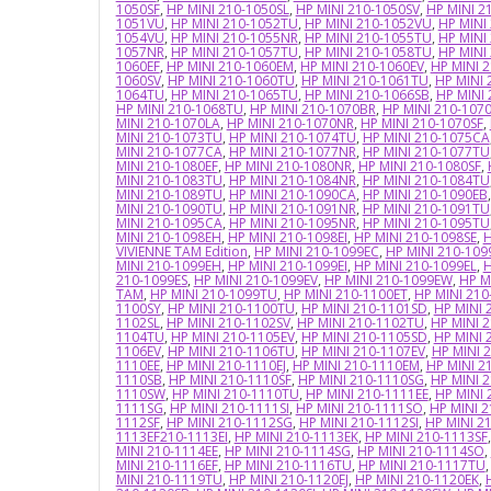
1050SF
,
HP MINI 210-1050SL
,
HP MINI 210-1050SV
,
HP MINI 2
1051VU
,
HP MINI 210-1052TU
,
HP MINI 210-1052VU
,
HP MINI
1054VU
,
HP MINI 210-1055NR
,
HP MINI 210-1055TU
,
HP MINI
1057NR
,
HP MINI 210-1057TU
,
HP MINI 210-1058TU
,
HP MINI
1060EF
,
HP MINI 210-1060EM
,
HP MINI 210-1060EV
,
HP MINI 
1060SV
,
HP MINI 210-1060TU
,
HP MINI 210-1061TU
,
HP MINI 
1064TU
,
HP MINI 210-1065TU
,
HP MINI 210-1066SB
,
HP MINI
HP MINI 210-1068TU
,
HP MINI 210-1070BR
,
HP MINI 210-107
MINI 210-1070LA
,
HP MINI 210-1070NR
,
HP MINI 210-1070SF
,
MINI 210-1073TU
,
HP MINI 210-1074TU
,
HP MINI 210-1075CA
MINI 210-1077CA
,
HP MINI 210-1077NR
,
HP MINI 210-1077TU
MINI 210-1080EF
,
HP MINI 210-1080NR
,
HP MINI 210-1080SF
,
MINI 210-1083TU
,
HP MINI 210-1084NR
,
HP MINI 210-1084TU
MINI 210-1089TU
,
HP MINI 210-1090CA
,
HP MINI 210-1090EB
MINI 210-1090TU
,
HP MINI 210-1091NR
,
HP MINI 210-1091TU
MINI 210-1095CA
,
HP MINI 210-1095NR
,
HP MINI 210-1095TU
MINI 210-1098EH
,
HP MINI 210-1098EI
,
HP MINI 210-1098SE
,
H
VIVIENNE TAM Edition
,
HP MINI 210-1099EC
,
HP MINI 210-109
MINI 210-1099EH
,
HP MINI 210-1099EI
,
HP MINI 210-1099EL
,
H
210-1099ES
,
HP MINI 210-1099EV
,
HP MINI 210-1099EW
,
HP M
TAM
,
HP MINI 210-1099TU
,
HP MINI 210-1100ET
,
HP MINI 21
1100SY
,
HP MINI 210-1100TU
,
HP MINI 210-1101SD
,
HP MINI 
1102SL
,
HP MINI 210-1102SV
,
HP MINI 210-1102TU
,
HP MINI 
1104TU
,
HP MINI 210-1105EV
,
HP MINI 210-1105SD
,
HP MINI 
1106EV
,
HP MINI 210-1106TU
,
HP MINI 210-1107EV
,
HP MINI 
1110EE
,
HP MINI 210-1110EJ
,
HP MINI 210-1110EM
,
HP MINI 2
1110SB
,
HP MINI 210-1110SF
,
HP MINI 210-1110SG
,
HP MINI 2
1110SW
,
HP MINI 210-1110TU
,
HP MINI 210-1111EE
,
HP MINI 
1111SG
,
HP MINI 210-1111SI
,
HP MINI 210-1111SO
,
HP MINI 
1112SF
,
HP MINI 210-1112SG
,
HP MINI 210-1112SI
,
HP MINI 2
1113EF210-1113EI
,
HP MINI 210-1113EK
,
HP MINI 210-1113SF
MINI 210-1114EE
,
HP MINI 210-1114SG
,
HP MINI 210-1114SO
,
MINI 210-1116EF
,
HP MINI 210-1116TU
,
HP MINI 210-1117TU
MINI 210-1119TU
,
HP MINI 210-1120EJ
,
HP MINI 210-1120EK
,