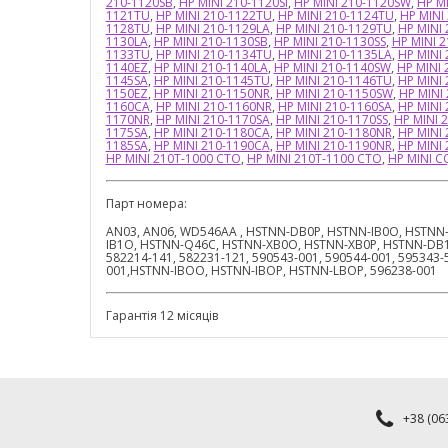
210-1120SB
,
HP MINI 210-1120SI
,
HP MINI 210-1120SW
,
HP M
1121TU
,
HP MINI 210-1122TU
,
HP MINI 210-1124TU
,
HP MINI
1128TU
,
HP MINI 210-1129LA
,
HP MINI 210-1129TU
,
HP MINI 
1130LA
,
HP MINI 210-1130SB
,
HP MINI 210-1130SS
,
HP MINI 2
1133TU
,
HP MINI 210-1134TU
,
HP MINI 210-1135LA
,
HP MINI
1140EZ
,
HP MINI 210-1140LA
,
HP MINI 210-1140SW
,
HP MINI
1145SA
,
HP MINI 210-1145TU
,
HP MINI 210-1146TU
,
HP MINI
1150EZ
,
HP MINI 210-1150NR
,
HP MINI 210-1150SW
,
HP MINI
1160CA
,
HP MINI 210-1160NR
,
HP MINI 210-1160SA
,
HP MINI
1170NR
,
HP MINI 210-1170SA
,
HP MINI 210-1170SS
,
HP MINI 
1175SA
,
HP MINI 210-1180CA
,
HP MINI 210-1180NR
,
HP MINI
1185SA
,
HP MINI 210-1190CA
,
HP MINI 210-1190NR
,
HP MINI
HP MINI 210T-1000 CTO
,
HP MINI 210T-1100 CTO
,
HP MINI C
Парт номера:
AN03, AN06, WD546AA , HSTNN-DB0P, HSTNN-IB0O, HSTNN-
IB1O, HSTNN-Q46C, HSTNN-XB0O, HSTNN-XB0P, HSTNN-DB1H,
582214-141, 582231-121, 590543-001, 590544-001, 595343-5
001,HSTNN-IBOO, HSTNN-IBOP, HSTNN-LBOP, 596238-001
Гарантія 12 місяців
+38 (063