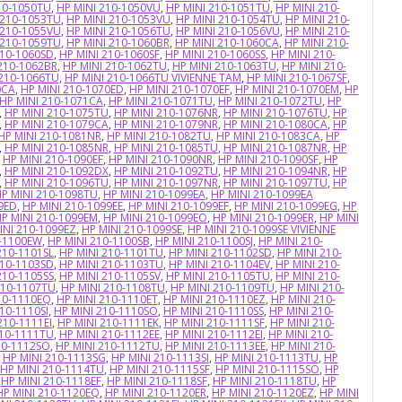
10-1050TU
,
HP MINI 210-1050VU
,
HP MINI 210-1051TU
,
HP MINI 210-
 210-1053TU
,
HP MINI 210-1053VU
,
HP MINI 210-1054TU
,
HP MINI 210-
 210-1055VU
,
HP MINI 210-1056TU
,
HP MINI 210-1056VU
,
HP MINI 210-
 210-1059TU
,
HP MINI 210-1060BR
,
HP MINI 210-1060CA
,
HP MINI 210-
210-1060SD
,
HP MINI 210-1060SF
,
HP MINI 210-1060SS
,
HP MINI 210-
210-1062BR
,
HP MINI 210-1062TU
,
HP MINI 210-1063TU
,
HP MINI 210-
 210-1066TU
,
HP MINI 210-1066TU VIVIENNE TAM
,
HP MINI 210-1067SF
,
0CA
,
HP MINI 210-1070ED
,
HP MINI 210-1070EF
,
HP MINI 210-1070EM
,
HP
HP MINI 210-1071CA
,
HP MINI 210-1071TU
,
HP MINI 210-1072TU
,
HP
,
HP MINI 210-1075TU
,
HP MINI 210-1076NR
,
HP MINI 210-1076TU
,
HP
,
HP MINI 210-1079CA
,
HP MINI 210-1079NR
,
HP MINI 210-1080CA
,
HP
HP MINI 210-1081NR
,
HP MINI 210-1082TU
,
HP MINI 210-1083CA
,
HP
,
HP MINI 210-1085NR
,
HP MINI 210-1085TU
,
HP MINI 210-1087NR
,
HP
,
HP MINI 210-1090EF
,
HP MINI 210-1090NR
,
HP MINI 210-1090SF
,
HP
,
HP MINI 210-1092DX
,
HP MINI 210-1092TU
,
HP MINI 210-1094NR
,
HP
,
HP MINI 210-1096TU
,
HP MINI 210-1097NR
,
HP MINI 210-1097TU
,
HP
P MINI 210-1098TU
,
HP MINI 210-1099EA
,
HP MINI 210-1099EA
9ED
,
HP MINI 210-1099EE
,
HP MINI 210-1099EF
,
HP MINI 210-1099EG
,
HP
P MINI 210-1099EM
,
HP MINI 210-1099EO
,
HP MINI 210-1099ER
,
HP MINI
INI 210-1099EZ
,
HP MINI 210-1099SE
,
HP MINI 210-1099SE VIVIENNE
0-1100EW
,
HP MINI 210-1100SB
,
HP MINI 210-1100SJ
,
HP MINI 210-
210-1101SL
,
HP MINI 210-1101TU
,
HP MINI 210-1102SD
,
HP MINI 210-
210-1103SD
,
HP MINI 210-1103TU
,
HP MINI 210-1104EV
,
HP MINI 210-
210-1105SS
,
HP MINI 210-1105SV
,
HP MINI 210-1105TU
,
HP MINI 210-
210-1107TU
,
HP MINI 210-1108TU
,
HP MINI 210-1109TU
,
HP MINI 210-
10-1110EQ
,
HP MINI 210-1110ET
,
HP MINI 210-1110EZ
,
HP MINI 210-
10-1110SI
,
HP MINI 210-1110SO
,
HP MINI 210-1110SS
,
HP MINI 210-
210-1111EI
,
HP MINI 210-1111EK
,
HP MINI 210-1111SF
,
HP MINI 210-
210-1111TU
,
HP MINI 210-1112EE
,
HP MINI 210-1112EI
,
HP MINI 210-
10-1112SO
,
HP MINI 210-1112TU
,
HP MINI 210-1113EE
,
HP MINI 210-
,
HP MINI 210-1113SG
,
HP MINI 210-1113SI
,
HP MINI 210-1113TU
,
HP
HP MINI 210-1114TU
,
HP MINI 210-1115SF
,
HP MINI 210-1115SO
,
HP
,
HP MINI 210-1118EF
,
HP MINI 210-1118SF
,
HP MINI 210-1118TU
,
HP
HP MINI 210-1120EQ
,
HP MINI 210-1120ER
,
HP MINI 210-1120EZ
,
HP MINI