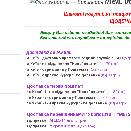
тел. 0
Шановні покупці, ми працює
ЩОДЕННО 
Якщо у Вас є фото необхідної Вам запчас
Вкажіть модель ноутбука + прикріпіть фо
Доставка по м.Київ:
м.Київ - доставка протягом години службою TAXI
(від
м.Київ - на відділення "Нової пошти"
(від 70 грн)
м.Київ -
отримання у Поштоматі
(від 70 грн)
м.Київ -
адресна кур'єрська доставка
(
від
90 грн
)
Доставка "Нова пошта":
по Україні -
на відділення "Нової пошти"
(від 80 грн)
по Україні - отримання у
Поштоматі
(від 7
0 грн
)
по Україні - адресна кур'єрська доставка
(
від
90 грн)
Доставка перевізниками "Укрпошта", "MEES
"MEEST"
відправка
(від 45 грн
)
"Укрпошта"
відправка
(від 45 грн
)