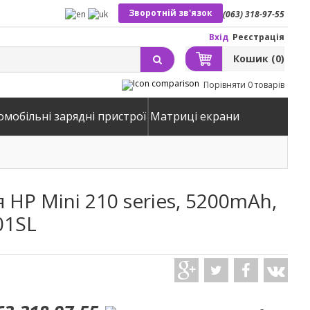
Зворотній зв'язок
(063) 318-97-55
Вхід
Реєстрація
Кошик
(0)
Порівняти
0 товарів
омобільні зарядні пристрої
Матриці екрани
HP Mini 210 series, 5200mAh,
01SL