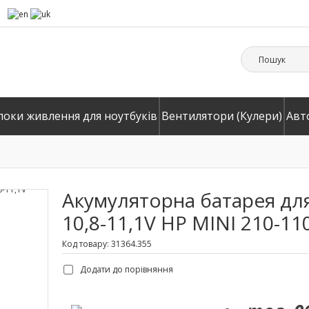
локи живлення для ноутбуків
Вентилятори (Кулери)
Авт
Акумуляторна батарея для 
10,8-11,1V HP MINI 210-11
Код товару: 31364.355
Додати до порівняння