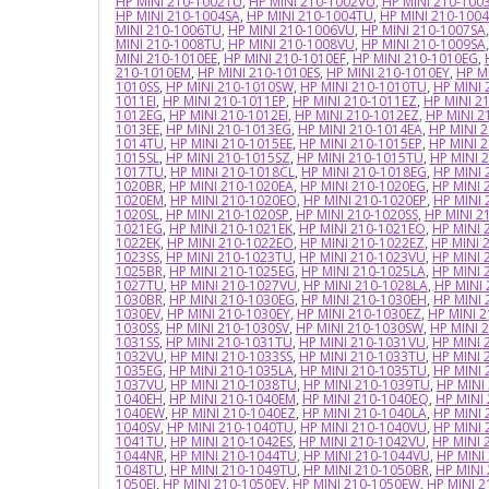
HP MINI 210-1002TU
,
HP MINI 210-1002VU
,
HP MINI 210-100
HP MINI 210-1004SA
,
HP MINI 210-1004TU
,
HP MINI 210-100
MINI 210-1006TU
,
HP MINI 210-1006VU
,
HP MINI 210-1007SA
MINI 210-1008TU
,
HP MINI 210-1008VU
,
HP MINI 210-1009SA
MINI 210-1010EE
,
HP MINI 210-1010EF
,
HP MINI 210-1010EG
,
210-1010EM
,
HP MINI 210-1010ES
,
HP MINI 210-1010EY
,
HP M
1010SS
,
HP MINI 210-1010SW
,
HP MINI 210-1010TU
,
HP MINI 
1011EI
,
HP MINI 210-1011EP
,
HP MINI 210-1011EZ
,
HP MINI 2
1012EG
,
HP MINI 210-1012EI
,
HP MINI 210-1012EZ
,
HP MINI 2
1013EE
,
HP MINI 210-1013EG
,
HP MINI 210-1014EA
,
HP MINI 
1014TU
,
HP MINI 210-1015EE
,
HP MINI 210-1015EP
,
HP MINI 
1015SL
,
HP MINI 210-1015SZ
,
HP MINI 210-1015TU
,
HP MINI 
1017TU
,
HP MINI 210-1018CL
,
HP MINI 210-1018EG
,
HP MINI
1020BR
,
HP MINI 210-1020EA
,
HP MINI 210-1020EG
,
HP MINI 
1020EM
,
HP MINI 210-1020EO
,
HP MINI 210-1020EP
,
HP MINI
1020SL
,
HP MINI 210-1020SP
,
HP MINI 210-1020SS
,
HP MINI 2
1021EG
,
HP MINI 210-1021EK
,
HP MINI 210-1021EO
,
HP MINI 
1022EK
,
HP MINI 210-1022EO
,
HP MINI 210-1022EZ
,
HP MINI 
1023SS
,
HP MINI 210-1023TU
,
HP MINI 210-1023VU
,
HP MINI 
1025BR
,
HP MINI 210-1025EG
,
HP MINI 210-1025LA
,
HP MINI 
1027TU
,
HP MINI 210-1027VU
,
HP MINI 210-1028LA
,
HP MINI
1030BR
,
HP MINI 210-1030EG
,
HP MINI 210-1030EH
,
HP MINI
1030EV
,
HP MINI 210-1030EY
,
HP MINI 210-1030EZ
,
HP MINI 
1030SS
,
HP MINI 210-1030SV
,
HP MINI 210-1030SW
,
HP MINI 
1031SS
,
HP MINI 210-1031TU
,
HP MINI 210-1031VU
,
HP MINI 
1032VU
,
HP MINI 210-1033SS
,
HP MINI 210-1033TU
,
HP MINI 
1035EG
,
HP MINI 210-1035LA
,
HP MINI 210-1035TU
,
HP MINI
1037VU
,
HP MINI 210-1038TU
,
HP MINI 210-1039TU
,
HP MINI
1040EH
,
HP MINI 210-1040EM
,
HP MINI 210-1040EQ
,
HP MINI
1040EW
,
HP MINI 210-1040EZ
,
HP MINI 210-1040LA
,
HP MINI
1040SV
,
HP MINI 210-1040TU
,
HP MINI 210-1040VU
,
HP MINI 
1041TU
,
HP MINI 210-1042ES
,
HP MINI 210-1042VU
,
HP MINI 
1044NR
,
HP MINI 210-1044TU
,
HP MINI 210-1044VU
,
HP MINI
1048TU
,
HP MINI 210-1049TU
,
HP MINI 210-1050BR
,
HP MINI
1050EI
,
HP MINI 210-1050EV
,
HP MINI 210-1050EW
,
HP MINI 2