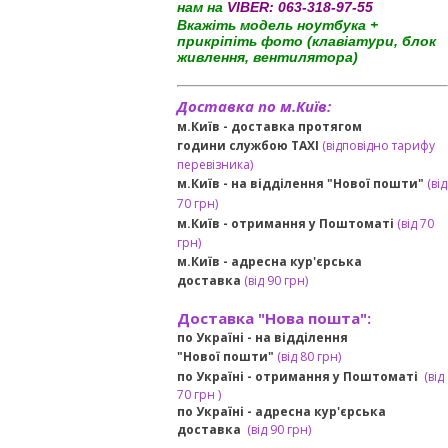
нам на
VIBER:
063-318-97-55
Вкажіть модель ноутбука +
прикріпіть фото (клавіатури, блок
живлення, вентилятора)
Доставка по м.Київ:
м.Київ - доставка протягом
години службою TAXI
(відповідно тарифу
перевізника)
м.Київ - на відділення "Нової пошти"
(від
70 грн)
м.Київ -
отримання у Поштоматі
(від 70
грн)
м.Київ -
адресна кур'єрська
доставка
(
від
90 грн
)
Доставка "Нова пошта":
по Україні -
на відділення
"Нової пошти"
(від 80 грн)
по Україні - отримання у
Поштоматі
(від
7
0 грн
)
по Україні - адресна кур'єрська
доставка
(
від
90 грн)