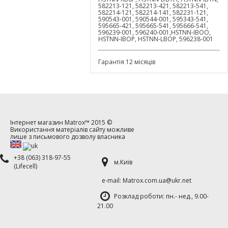
582213-121, 582213-421, 582213-541,
582214-121, 582214-141, 582231-121,
590543-001, 590544-001, 595343-541,
595665-421, 595665-541, 595666-541,
596239-001, 596240-001,HSTNN-IBOO,
HSTNN-IBOP, HSTNN-LBOP, 596238-001
Гарантія 12 місяців
Інтернет магазин
Matrox™
2015 ©
Використання матеріалів сайту можливе
лише з письмового дозволу власника
+38 (063) 318-97-55
м.Київ
(Lifecell)
е-mаil: Matrox.com.ua@ukr.net
Розклад роботи: пн.- нед., 9.00-
21.00