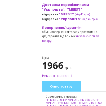
Доставка перевізниками
"Укрпошта", "MEEST"
"MEEST"
відправка
(від 45 грн
)
"Укрпошта"
відправка
(від 45 грн
)
Повернення/гарантія:
обмін/повернення товару протягом 14
діб, гарантія від 1-12 міс.
(в залежності від
товару)
Ціна
1966
грн.
Немає в наявності
Опис товару
Совместимые модели:
HP MINI 210
,
HP MINI 210 HD Edition
,
HP
MINI 210 VIVIENNE TAM
,
HP MINI 210-1000
,
HP MINI 210-1000 CTO
,
HP MINI 210-1000