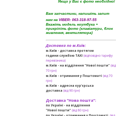
Якщо у Вас є фото необхідної
Вам запчастини, напишіть запит
нам на
VIBER:
063-318-97-55
Вкажіть модель ноутбука +
прикріпіть фото (клавіатури, блок
живлення, вентилятора)
Доставка по м.Київ:
м.Київ - доставка протягом
години службою TAXI
(відповідно тарифу
перевізника)
м.Київ - на відділення "Нової пошти"
(від
70 грн)
м.Київ -
отримання у Поштоматі
(від 70
грн)
м.Київ -
адресна кур'єрська
доставка
(
від
90 грн
)
Доставка "Нова пошта":
по Україні -
на відділення
"Нової пошти"
(від 80 грн)
по Україні - отримання у
Поштоматі
(від