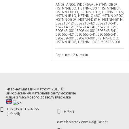
AN03, AN06, WD546AA , HSTNN-DB0P,
HSTNN-IB0O, HSTNN-LB0P, HSTNN-IB0P,
HSTNN-UB1O, HSTNN-IB1H, HSTNN-LB1N,
HSTNN-IB1O, HSTNN-Q46C, HSTNN-XB0O,
HSTNN-XB0P, HSTNN-DB1H, HSTNN-IB1N,
582213-121, 582213-421, 582213-541,
582214-121, 582214-141, 582231-121,
590543-001, 590544-001, 595343-541,
595665-421, 595665-541, 595666-541,
596239-001, 596240-001,HSTNN-IBOO,
HSTNN-IBOP, HSTNN-LBOP, 596238-001
Гарантія 12 місяців
Інтернет магазин
Matrox™
2015 ©
Використання матеріалів сайту можливе
лише з письмового дозволу власника
+38 (063) 318-97-55
м.Київ
(Lifecell)
е-mаil: Matrox.com.ua@ukr.net