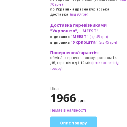
7
0 грн
)
по Україні - адресна кур'єрська
доставка
(
від
90 грн)
Доставка перевізниками
"Укрпошта", "MEEST"
"MEEST"
відправка
(від 45 грн
)
"Укрпошта"
відправка
(від 45 грн
)
Повернення/гарантія:
обмін/повернення товару протягом 14
діб, гарантія від 1-12 міс.
(в залежності від
товару)
Ціна
1966
грн.
Немає в наявності
Опис товару