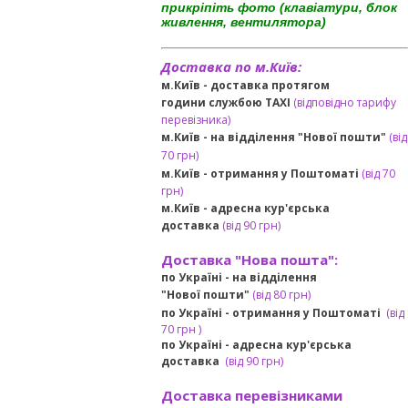
прикріпіть фото (клавіатури, блок
живлення, вентилятора)
Доставка по м.Київ:
м.Київ - доставка протягом
години службою TAXI
(відповідно тарифу
перевізника)
м.Київ - на відділення "Нової пошти"
(від
70 грн)
м.Київ -
отримання у Поштоматі
(від 70
грн)
м.Київ -
адресна кур'єрська
доставка
(
від
90 грн
)
Доставка "Нова пошта":
по Україні -
на відділення
"Нової пошти"
(від 80 грн)
по Україні - отримання у
Поштоматі
(від
7
0 грн
)
по Україні - адресна кур'єрська
доставка
(
від
90 грн)
Доставка перевізниками