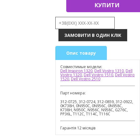
КУПИТИ
Опис товару
Совместимые модели:
Dell Inspiron 1320
,
Dell Vostro 1310
,
Dell
Vostro 1320
,
Dell Vostro 1510
,
Dell Vostro
1520
,
Dell Vostro 2510
Парт номера:
312-0725, 312-0724, 312-0859, 312-0922,
0K738H, 0N950C, 0N956C, 0N958C,
K738H, N950C, N956C, N958C, G276C,
PP36L, T112C, T114C, T116C
Гарантія 12 місяців