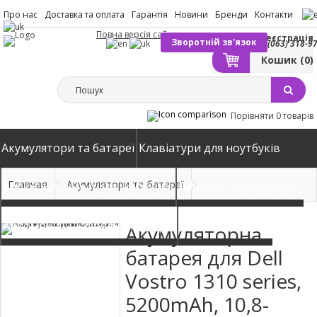
Про нас
Доставка та оплата
Гарантія
Новини
Бренди
Контакти
Повна версія сайту
Вхід
Реєстрація
Зворотній зв'язок
(063) 318-9
Кошик
(0)
Порівняти
0 товарів
Акумулятори та батареї
Клавіатури для ноутбуків
Главная
Акумулятори та батареї
Блоки живлення для ноутбуків
Вентилятори (Кулери)
Автомобільні зарядні пристрої
Матриці екрани
Акумуляторна
батарея для Dell
Vostro 1310 series,
5200mAh, 10,8-