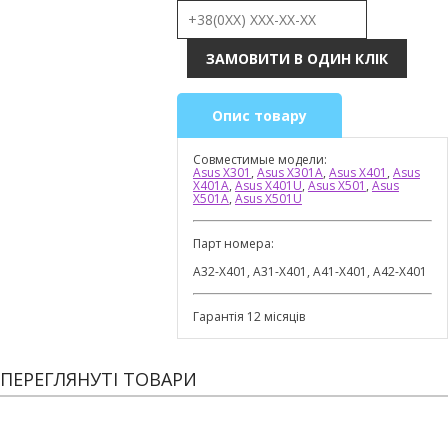
Опис товару
Совместимые модели:
Asus X301
,
Asus X301A
,
Asus X401
,
Asus
X401A
,
Asus X401U
,
Asus X501
,
Asus
X501A
,
Asus X501U
Парт номера:
A32-X401, A31-X401, A41-X401, A42-X401
Гарантія 12 місяців
ПЕРЕГЛЯНУТІ ТОВАРИ