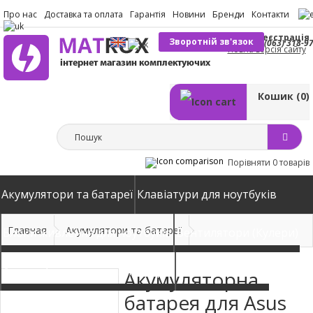
Про нас
Доставка та оплата
Гарантія
Новини
Бренди
Контакти
Вхід
Реєстрація
Зворотній зв'язок
(063) 318-9
Повна версія сайту
Кошик
(0)
Порівняти
0 товарів
Акумулятори та батареї
Клавіатури для ноутбуків
Главная
Акумулятори та батареї
Блоки живлення для ноутбуків
Вентилятори (Кулери)
Автомобільні зарядні пристрої
Матриці екрани
Акумуляторна
батарея для Asus