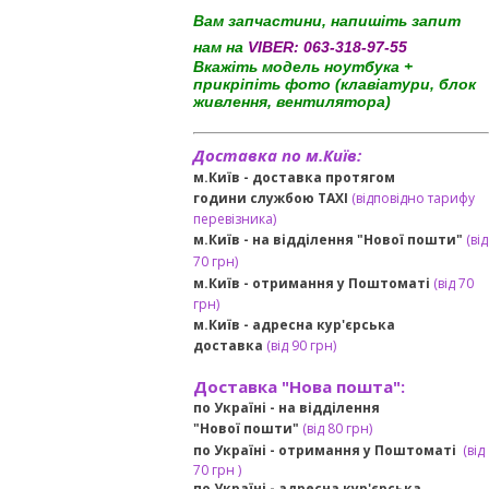
Вам запчастини, напишіть запит
нам на
VIBER:
063-318-97-55
Вкажіть модель ноутбука +
прикріпіть фото (клавіатури, блок
живлення, вентилятора)
Доставка по м.Київ:
м.Київ - доставка протягом
години службою TAXI
(відповідно тарифу
перевізника)
м.Київ - на відділення "Нової пошти"
(від
70 грн)
м.Київ -
отримання у Поштоматі
(від 70
грн)
м.Київ -
адресна кур'єрська
доставка
(
від
90 грн
)
Доставка "Нова пошта":
по Україні -
на відділення
"Нової пошти"
(від 80 грн)
по Україні - отримання у
Поштоматі
(від
7
0 грн
)
по Україні - адресна кур'єрська