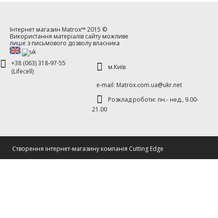
Інтернет магазин
Matrox™
2015 ©
Використання матеріалів сайту можливе
лише з письмового дозволу власника
+38 (063) 318-97-55
м.Київ
(Lifecell)
е-mаil: Matrox.com.ua@ukr.net
Розклад роботи: пн.- нед., 9.00-
21.00
Cтворення інтернет-магазину компанія Cutting Edge