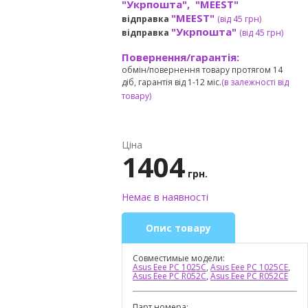
"Укрпошта", "MEEST"
"MEEST"
відправка
(від 45 грн
)
"Укрпошта"
відправка
(від 45 грн
)
Повернення/гарантія:
обмін/повернення товару протягом 14
діб, гарантія від 1-12 міс.
(в залежності від
товару)
Ціна
1404
грн.
Немає в наявності
Опис товару
Совместимые модели:
Asus Eee PC 1025C
,
Asus Eee PC 1025CE
,
Asus Eee PC R052C
,
Asus Eee PC R052CE
Парт номера: