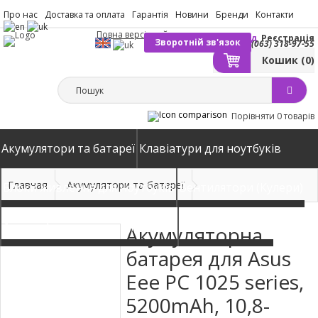
Про нас
Доставка та оплата
Гарантія
Новини
Бренди
Контакти
Повна версія сайту
Вхід
Реєстрація
Зворотній зв'язок
(063) 318-97-55
Кошик
(0)
Порівняти
0 товарів
Акумулятори та батареї
Клавіатури для ноутбуків
Главная
Акумулятори та батареї
Блоки живлення для ноутбуків
Вентилятори (Кулери)
Автомобільні зарядні пристрої
Матриці екрани
Акумуляторна
батарея для Asus
Eee PC 1025 series,
5200mAh, 10,8-