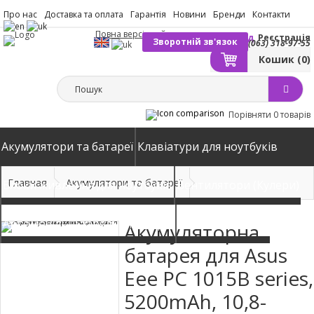
Про нас
Доставка та оплата
Гарантія
Новини
Бренди
Контакти
Повна версія сайту
Вхід
Реєстрація
Зворотній зв'язок
(063) 318-97-55
Кошик
(0)
Порівняти
0 товарів
Акумулятори та батареї
Клавіатури для ноутбуків
Главная
Акумулятори та батареї
Блоки живлення для ноутбуків
Вентилятори (Кулери)
Автомобільні зарядні пристрої
Матриці екрани
Акумуляторна
батарея для Asus
Eee PC 1015B series,
5200mAh, 10,8-