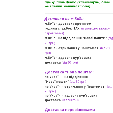
прикріпіть фото (клавіатури, блок
живлення, вентилятора)
Доставка по м.Київ:
м.Київ - доставка протягом
години службою TAXI
(відповідно тарифу
перевізника)
м.Київ - на відділення "Нової пошти"
(від
70 грн)
м.Київ -
отримання у Поштоматі
(від 70
грн)
м.Київ -
адресна кур'єрська
доставка
(
від
90 грн
)
Доставка "Нова пошта":
по Україні -
на відділення
"Нової пошти"
(від 80 грн)
по Україні - отримання у
Поштоматі
(від
7
0 грн
)
по Україні - адресна кур'єрська
доставка
(
від
90 грн)
Доставка перевізниками