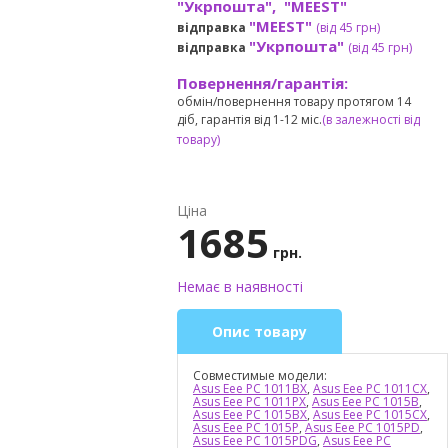
"Укрпошта", "MEEST"
"MEEST"
відправка
(від 45 грн
)
"Укрпошта"
відправка
(від 45 грн
)
Повернення/гарантія:
обмін/повернення товару протягом 14
діб, гарантія від 1-12 міс.
(в залежності від
товару)
Ціна
1685
грн.
Немає в наявності
Опис товару
Совместимые модели:
Asus Eee PC 1011BX
,
Asus Eee PC 1011CX
,
Asus Eee PC 1011PX
,
Asus Eee PC 1015B
,
Asus Eee PC 1015BX
,
Asus Eee PC 1015CX
,
Asus Eee PC 1015P
,
Asus Eee PC 1015PD
,
Asus Eee PC 1015PDG
,
Asus Eee PC