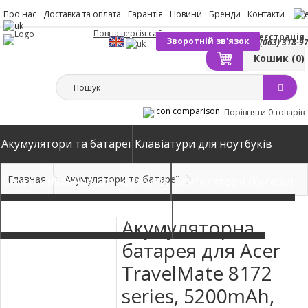
Про нас
Доставка та оплата
Гарантія
Новини
Бренди
Контакти
Повна версія сайту
Вхід
Реєстрація
Зворотній зв'язок
(063) 318-9
Кошик
(0)
Порівняти
0 товарів
Акумулятори та батареї
Клавіатури для ноутбуків
Главная
Акумулятори та батареї
Блоки живлення для ноутбуків
Вентилятори (Кулери)
Автомобільні зарядні пристрої
Матриці екрани
Акумуляторна
батарея для Acer
TravelMate 8172
series, 5200mAh,