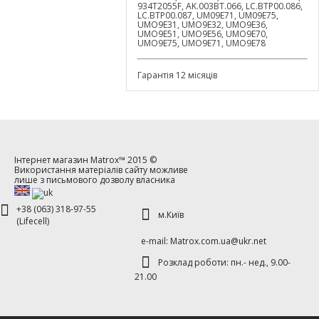
934T2055F, AK.003BT.066, LC.BTP00.086,
LC.BTP00.087, UM09E71, UM09E75,
UMO9E31, UMO9E32, UMO9E36,
UMO9E51, UMO9E56, UMO9E70,
UMO9E75, UMO9E71, UMO9E78
Гарантія 12 місяців
Інтернет магазин
Matrox™
2015 ©
Використання матеріалів сайту можливе
лише з письмового дозволу власника
+38 (063) 318-97-55
м.Київ
(Lifecell)
е-mаil: Matrox.com.ua@ukr.net
Розклад роботи: пн.- нед., 9.00-
21.00