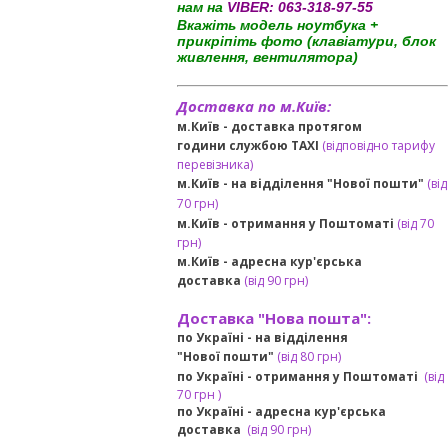
нам на
VIBER:
063-318-97-55
Вкажіть модель ноутбука +
прикріпіть фото (клавіатури, блок
живлення, вентилятора)
Доставка по м.Київ:
м.Київ - доставка протягом
години службою TAXI
(відповідно тарифу
перевізника)
м.Київ - на відділення "Нової пошти"
(від
70 грн)
м.Київ -
отримання у Поштоматі
(від 70
грн)
м.Київ -
адресна кур'єрська
доставка
(
від
90 грн
)
Доставка "Нова пошта":
по Україні -
на відділення
"Нової пошти"
(від 80 грн)
по Україні - отримання у
Поштоматі
(від
7
0 грн
)
по Україні - адресна кур'єрська
доставка
(
від
90 грн)