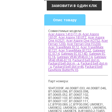
Опис товару
Совместимые модели:
Acer Aspire 1410 (11.6)
,
Acer Aspire
1810T
,
Acer Aspire 1810TZ
,
Acer Aspire
One AO521
,
Acer Aspire One AO752
,
Acer
Ferrari 1200
,
Acer Ferrari One FO200
,
Acer TravelMate 8172
,
Acer TravelMate
8172T
,
Acer TravelMate 8172Z
,
Gateway
EC EC14
,
Gateway EC EC14D
,
Gateway EC
EC18
,
Gateway VR46 VR46-EC14
,
Gateway
VR46 VR46-EC18
,
Packard bell dot m
,
Packard bell dot m - a
,
Packard bell dot m
- u
,
Packard bell dot vr46
,
Packard bell
EasyNote Butterfly XS
Парт номера:
934T2039F, AK.006BT.033, AK.006BT.046,
BT.00603.096, BT.00603.098,
BT.00605.052, BT.00607.102,
BT.00607.103, BT.00607.106,
BT.00607.107, BT.00607.111,
LC.BTP00.089, LC.BTP00.090, UM09E31,
UM09E32, UM09E36, UM09E51, UM09E56,
UM09E70, UM09E78, 3UR18650-2-T0455,