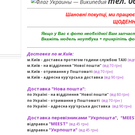
тел. 0
Шановні покупці, ми працює
ЩОДЕННО 
Якщо у Вас є фото необхідної Вам запчас
Вкажіть модель ноутбука + прикріпіть фо
Доставка по м.Київ:
м.Київ - доставка протягом години службою TAXI
(від
м.Київ - на відділення "Нової пошти"
(від 70 грн)
м.Київ -
отримання у Поштоматі
(від 70 грн)
м.Київ -
адресна кур'єрська доставка
(
від
90 грн
)
Доставка "Нова пошта":
по Україні -
на відділення "Нової пошти"
(від 80 грн)
по Україні - отримання у
Поштоматі
(від 7
0 грн
)
по Україні - адресна кур'єрська доставка
(
від
90 грн)
Доставка перевізниками "Укрпошта", "MEES
"MEEST"
відправка
(від 45 грн
)
"Укрпошта"
відправка
(від 45 грн
)