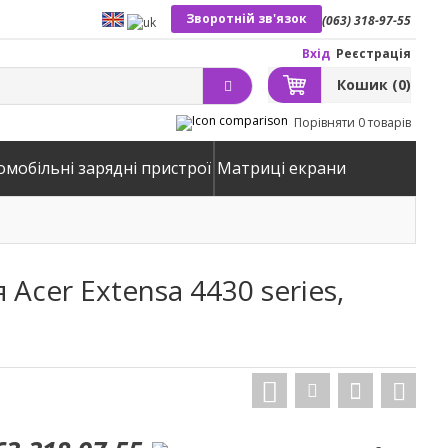
Зворотній зв'язок
(063) 318-97-55
Вхід
Реєстрація
Кошик
(0)
Порівняти
0 товарів
омобільні зарядні пристрої
Матриці екрани
Acer Extensa 4430 series,