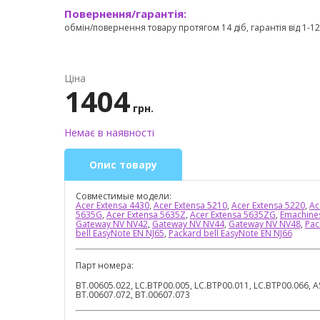
Повернення/гарантія:
обмін/повернення товару протягом 14 діб, гарантія від 1-12 
Ціна
1404
грн.
Немає в наявності
Опис товару
Совместимые модели:
Acer Extensa 4430
,
Acer Extensa 5210
,
Acer Extensa 5220
,
Ac
5635G
,
Acer Extensa 5635Z
,
Acer Extensa 5635ZG
,
Emachines
Gateway NV NV42
,
Gateway NV NV44
,
Gateway NV NV48
,
Pac
bell EasyNote EN NJ65
,
Packard bell EasyNote EN NJ66
Парт номера:
BT.00605.022, LC.BTP00.005, LC.BTP00.011, LC.BTP00.066, 
BT.00607.072, BT.00607.073