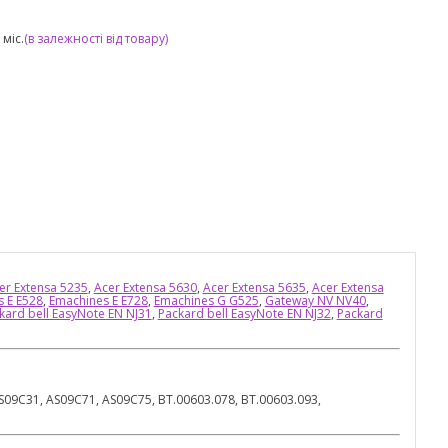
міс.
(в залежності від товару)
er Extensa 5235
,
Acer Extensa 5630
,
Acer Extensa 5635
,
Acer Extensa
 E E528
,
Emachines E E728
,
Emachines G G525
,
Gateway NV NV40
,
kard bell EasyNote EN NJ31
,
Packard bell EasyNote EN NJ32
,
Packard
AS09C31, AS09C71, AS09C75, BT.00603.078, BT.00603.093,