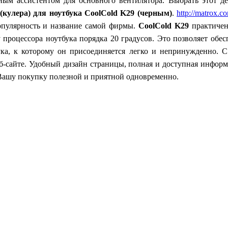
чным ассистентом для основного вентилятора.
Выбрать этот д
(кулера) для ноутбука
CoolCold
K
29
(черным)
.
http://matrox.c
опулярность и название самой фирмы.
CoolCold
K
29
практичен
ру процессора ноутбука порядка 20 градусов. Это позволяет об
ука, к которому он присоединяется легко и непринужденно.
С
б-сайте. Удобный дизайн страницы, полная и доступная информ
 Вашу покупку полезной и приятной одновременно.