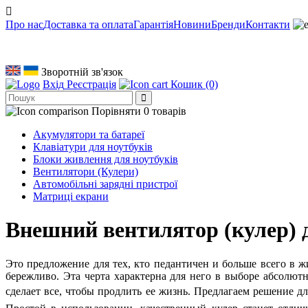
Про нас
Доставка та оплата
Гарантія
Новини
Бренди
Контакти
Зворотній зв'язок
Вхід
Реєстрація
Кошик
(0)
Порівняти
0 товарів
Акумулятори та батареї
Клавіатури для ноутбуків
Блоки живлення для ноутбуків
Вентилятори (Кулери)
Автомобільні зарядні пристрої
Матриці екрани
Внешний вентилятор (кулер) 
Это предложение для тех, кто педантичен и больше всего в ж
бережливо. Эта черта характерна для него в выборе абсолю
сделает все, чтобы продлить ее жизнь.
Предлагаем решение дл