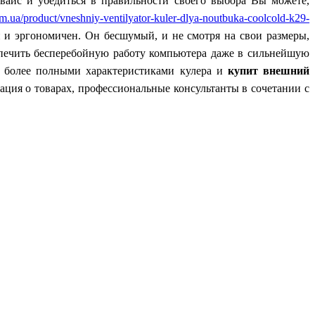
евайс и убедиться в правильности своего выбора Вы можете,
om.ua/product/vneshniy-ventilyator-kuler-dlya-noutbuka-coolcold-k29-
 и эргономичен. Он бесшумый, и не смотря на свои размеры,
еспечить бесперебойную работу компьютера даже в сильнейшую
 более полными характеристиками кулера и
купит внешний
ация о товарах, профессиональные консультанты в сочетании с