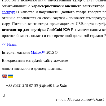
Простой в использовании, качественный кулер станет отли
ознакомившись с х
арактеристиками внешнего вентилятора 
chernyiy
О качестве и надежности данного товара говорит п
отлично справляется со своей задачей - понижает температу
жару. Питание вентилятора происходит от USB-порта ноутб
вентилятор для ноутбука
CoolCold
K
29
Вы может
е
нашем ве
простотой заказа, оплаты и своевременной доставкой сделают
<< Назад
Інтернет магазин
Matrox™
2015 ©
Використання матеріалів сайту можливе
лише з письмового дозволу власника
+38 (063) 318-97-55 (Lifecell)
м.Київ
е-mаil: Matrox.com.ua@ukr.net