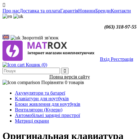
Про нас
Доставка та оплата
Гарантія
Новини
Бренди
Контакти
(063) 318-97-55
Зворотній зв'язок
Вхід
Реєстрація
Кошик
(0)
Повна версія сайту
Порівняти
0 товарів
Акумулятори та батареї
Клавіатури для ноутбуків
Блоки живлення для ноутбуків
Вентилятори (Кулери)
Автомобільні зарядні пристрої
Матриці екрани
Оригинальная клавиатура