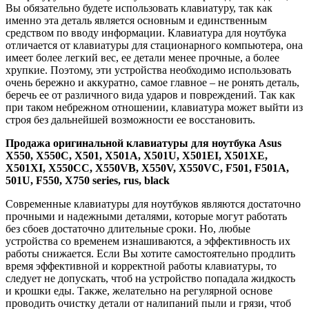
Вы обязательно будете использовать клавиатуру, так как
именно эта деталь является основным и единственным
средством по вводу информации. Клавиатура для ноутбука
отличается от клавиатуры для стационарного компьютера, она
имеет более легкий вес, ее детали менее прочные, а более
хрупкие. Поэтому, эти устройства необходимо использовать
очень бережно и аккуратно, самое главное – не ронять деталь,
беречь ее от различного вида ударов и повреждений. Так как
при таком небрежном отношении, клавиатура может выйти из
строя без дальнейшей возможности ее восстановить.
Продажа
оригинальной клавиатуры для ноутбука
Asus
X
550,
X
550
C
,
X
501,
X
501
A
,
X
501
U
,
X
501
EI
,
X
501
XE
,
X
501
XI
,
X
550
CC
,
X
550
VB
,
X
550
V
,
X
550
VC
,
F
501,
F
501
A
,
501
U
,
F
550,
X
750
series
,
rus
,
black
Современные клавиатуры для ноутбуков являются достаточно
прочными и надежными деталями, которые могут работать
без сбоев достаточно длительные сроки. Но, любые
устройства со временем изнашиваются, а эффективность их
работы снижается. Если Вы хотите самостоятельно продлить
время эффективной и корректной работы клавиатуры, то
следует не допускать, чтоб на устройство попадала жидкость
и крошки еды. Также, желательно на регулярной основе
проводить очистку детали от налипаний пыли и грязи, чтоб