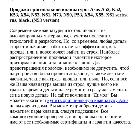
Продажа оригинальной клавиатуры
Asus
A
52,
K
52,
K
53,
X
54,
N
53,
N
61,
N
73,
N
90,
P
53,
X
54,
X
55,
X
61
series
,
rus
,
black
, (
N
53
version
)
Современные клавиатуры изготавливаются из
высокопрочных материалом, с учетом последних
технологий и разработок. Но, со временем, любая деталь
стареет и начинает работать не так эффективно, как
прежде, или и вовсе может выйти из строя. Наиболее
распространенной проблемой является некоторое
притормаживание и залипание клавиш. Для
предотвращения поломок, необходимо не допустить, чтоб
на устройство была пролита жидкость, а также жесткие
частицы, такие как грязь, крошки или пыль. Но, если все
же Ваша клавиатура вышла из строя, лучше всего не
тратить время и деньги на ее ремонт, а сразу же заменить
ее на новую деталь. На сайте компании ”Димол” Вы
можете заказать и
купить
оригинальную клавиатуру Asus
не выходя из дома. Вы можете приобрести деталь
нажатием пары клавиш, следуя подсказкам. Все
комплектующие проверены, в исправном состоянии и
имеют все необходимые сертификаты и гарантии качества.