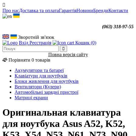
Про нас
Доставка та оплата
Гарантія
Новини
Бренди
Контакти
(063) 318-97-55
Зворотній зв'язок
Вхід
Реєстрація
Кошик
(0)
Повна версія сайту
Порівняти
0 товарів
Акумулятори та батареї
Клавіатури для ноутбуків
Блоки живлення для ноутбуків
Вентилятори (Кулери)
Автомобільні зарядні пристрої
Матриці екрани
Оригинальная клавиатура
для ноутбука Asus A52, K52,
K53, X54, N53, N61, N73, N90,